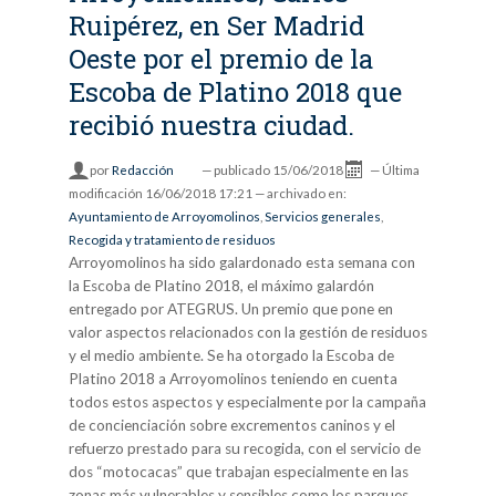
Ruipérez, en Ser Madrid
Oeste por el premio de la
Escoba de Platino 2018 que
recibió nuestra ciudad.
por
Redacción
—
publicado
15/06/2018
—
Última
modificación
16/06/2018 17:21
— archivado en:
Ayuntamiento de Arroyomolinos
,
Servicios generales
,
Recogida y tratamiento de residuos
Arroyomolinos ha sido galardonado esta semana con
la Escoba de Platino 2018, el máximo galardón
entregado por ATEGRUS. Un premio que pone en
valor aspectos relacionados con la gestión de residuos
y el medio ambiente. Se ha otorgado la Escoba de
Platino 2018 a Arroyomolinos teniendo en cuenta
todos estos aspectos y especialmente por la campaña
de concienciación sobre excrementos caninos y el
refuerzo prestado para su recogida, con el servicio de
dos “motocacas” que trabajan especialmente en las
zonas más vulnerables y sensibles como los parques