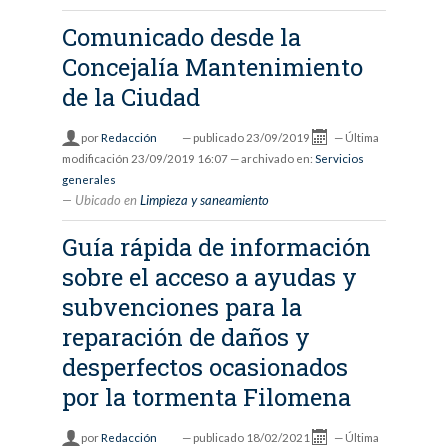
Comunicado desde la
Concejalía Mantenimiento
de la Ciudad
por
Redacción
—
publicado
23/09/2019
—
Última
modificación
23/09/2019 16:07
— archivado en:
Servicios
generales
Ubicado en
Limpieza y saneamiento
Guía rápida de información
sobre el acceso a ayudas y
subvenciones para la
reparación de daños y
desperfectos ocasionados
por la tormenta Filomena
por
Redacción
—
publicado
18/02/2021
—
Última