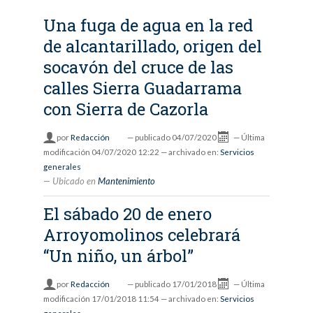
Una fuga de agua en la red
de alcantarillado, origen del
socavón del cruce de las
calles Sierra Guadarrama
con Sierra de Cazorla
por
Redacción
—
publicado
04/07/2020
—
Última
modificación
04/07/2020 12:22
— archivado en:
Servicios
generales
Ubicado en
Mantenimiento
El sábado 20 de enero
Arroyomolinos celebrará
“Un niño, un árbol”
por
Redacción
—
publicado
17/01/2018
—
Última
modificación
17/01/2018 11:54
— archivado en:
Servicios