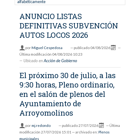
alfabéticamente
ANUNCIO LISTAS
DEFINITIVAS SUBVENCIÓN
AUTOS LOCOS 2026
por
Miguel Cespedosa
—
publicado
04/08/2026
—
Última modificación
04/08/2026 10:23
Ubicado en
Acción de Gobierno
El próximo 30 de julio, a las
9:30 horas, Pleno ordinario,
en el salón de plenos del
Ayuntamiento de
Arroyomolinos
por
mj.redondo
—
publicado
27/07/2026
—
Última
modificación
27/07/2026 15:01
— archivado en:
Plenos
municipales