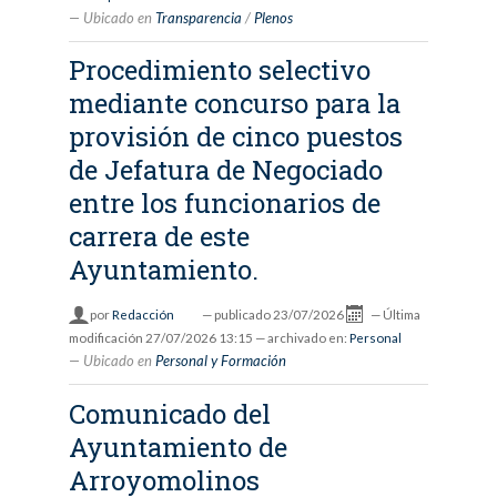
Ubicado en
Transparencia
/
Plenos
Procedimiento selectivo
mediante concurso para la
provisión de cinco puestos
de Jefatura de Negociado
entre los funcionarios de
carrera de este
Ayuntamiento.
por
Redacción
—
publicado
23/07/2026
—
Última
modificación
27/07/2026 13:15
— archivado en:
Personal
Ubicado en
Personal y Formación
Comunicado del
Ayuntamiento de
Arroyomolinos