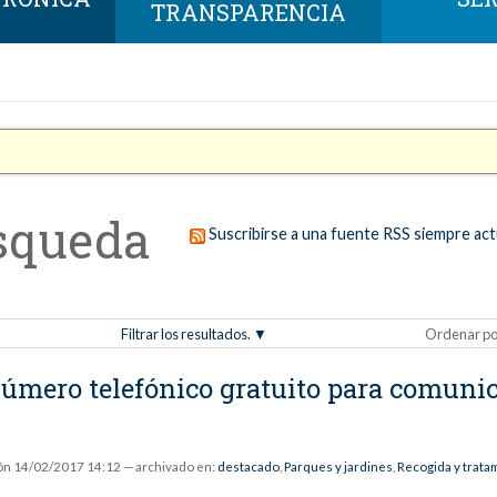
TRANSPARENCIA
squeda
Suscribirse a una fuente RSS siempre act
Filtrar los resultados.
Ordenar po
número telefónico gratuito para comunic
ón
14/02/2017 14:12
— archivado en:
destacado
,
Parques y jardines
,
Recogida y trata