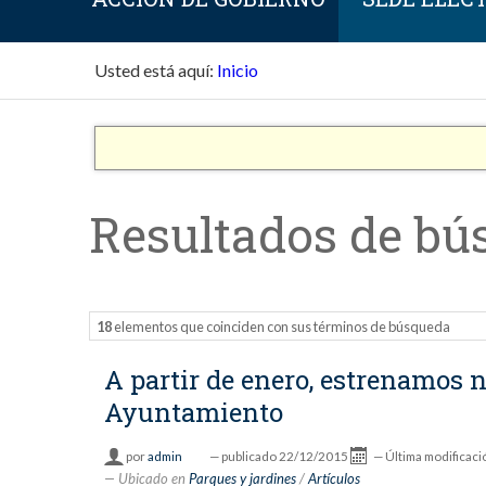
Usted está aquí:
Inicio
Resultados de bú
18
elementos que coinciden con sus términos de búsqueda
A partir de enero, estrenamos 
Ayuntamiento
por
admin
—
publicado
22/12/2015
—
Última modificaci
Ubicado en
Parques y jardines
/
Artículos