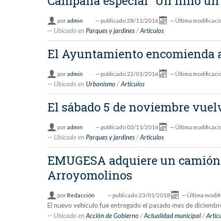
Campaña especial “Un niño un á
por
admin
—
publicado
28/11/2016
—
Última modificaci
Ubicado en
Parques y jardines
/
Artículos
El Ayuntamiento encomienda a 
por
admin
—
publicado
22/01/2016
—
Última modificaci
Ubicado en
Urbanismo
/
Artículos
El sábado 5 de noviembre vuel
por
admin
—
publicado
03/11/2016
—
Última modificaci
Ubicado en
Parques y jardines
/
Artículos
EMUGESA adquiere un camión ci
Arroyomolinos
por
Redacción
—
publicado
23/01/2018
—
Última modif
El nuevo vehículo fue entregado el pasado mes de diciembre 
Ubicado en
Acción de Gobierno
/
Actualidad municipal
/
Artíc