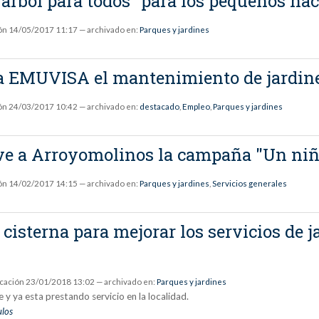
rbol para todos” para los pequeños nac
ón
14/05/2017 11:17
— archivado en:
Parques y jardines
EMUVISA el mantenimiento de jardines 
ón
24/03/2017 10:42
— archivado en:
destacado
,
Empleo
,
Parques y jardines
ve a Arroyomolinos la campaña "Un niñ
ón
14/02/2017 14:15
— archivado en:
Parques y jardines
,
Servicios generales
sterna para mejorar los servicios de j
icación
23/01/2018 13:02
— archivado en:
Parques y jardines
y ya esta prestando servicio en la localidad.
ulos