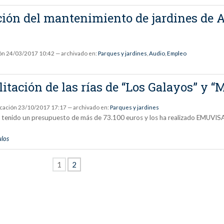
zación del mantenimiento de jardines de
ón
24/03/2017 10:42
— archivado en:
Parques y jardines
,
Audio
,
Empleo
litación de las rías de “Los Galayos” y 
icación
23/10/2017 17:17
— archivado en:
Parques y jardines
n tenido un presupuesto de más de 73.100 euros y los ha realizado EMUVISA. 
ulos
1
2