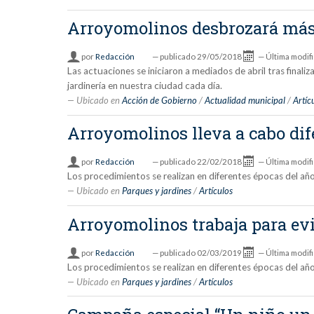
Arroyomolinos desbrozará más 
por
Redacción
—
publicado
29/05/2018
—
Última modif
Las actuaciones se iniciaron a mediados de abril tras finaliz
jardinería en nuestra ciudad cada día.
Ubicado en
Acción de Gobierno
/
Actualidad municipal
/
Artíc
Arroyomolinos lleva a cabo dife
por
Redacción
—
publicado
22/02/2018
—
Última modif
Los procedimientos se realizan en diferentes épocas del añ
Ubicado en
Parques y jardines
/
Artículos
Arroyomolinos trabaja para evit
por
Redacción
—
publicado
02/03/2019
—
Última modif
Los procedimientos se realizan en diferentes épocas del añ
Ubicado en
Parques y jardines
/
Artículos