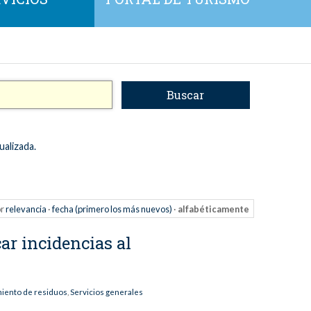
ualizada.
r
relevancia
·
fecha (primero los más nuevos)
·
alfabéticamente
ar incidencias al
miento de residuos
,
Servicios generales