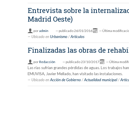
Entrevista sobre la internali
Madrid Oeste)
por
admin
—
publicado
26/01/2016
—
Última modificaci
Ubicado en
Urbanismo
/
Artículos
Finalizadas las obras de rehabi
por
Redacción
—
publicado
23/10/2017
—
Última modif
Las rías sufrían grandes pérdidas de aguas. Los trabajos ha
EMUVISA, Javier Mellado, han visitado las instalaciones.
Ubicado en
Acción de Gobierno
/
Actualidad municipal
/
Artíc