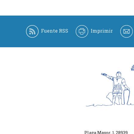
Fuente RSS
Imprimir
Plaza Mayor, 1
,
28939