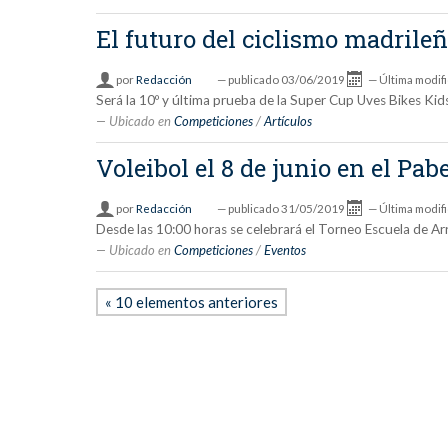
El futuro del ciclismo madrile
por
Redacción
—
publicado
03/06/2019
—
Última modif
Será la 10º y última prueba de la Super Cup Uves Bikes Kids
Ubicado en
Competiciones
/
Artículos
Voleibol el 8 de junio en el Pa
por
Redacción
—
publicado
31/05/2019
—
Última modif
Desde las 10:00 horas se celebrará el Torneo Escuela de Ar
Ubicado en
Competiciones
/
Eventos
« 10 elementos anteriores