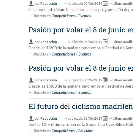
por
Redacción
—
publicado
05/06/2019
—
Última modif
El campeonato infantil se enmarca en la programación depor
Ubicado en
Competiciones
/
Eventos
Pasión por volar el 8 de junio
por
Redacción
—
publicado
05/06/2019
—
Última modif
Desde las 10:00 de la mañana tendremos el Festival de Ae
Ubicado en
Competiciones
/
Eventos
Pasión por volar el 8 de junio
por
Redacción
—
publicado
05/06/2019
—
Última modif
Desde las 10:00 de la mañana tendremos el Festival de Ae
Ubicado en
Competiciones
/
Eventos
El futuro del ciclismo madrile
por
Redacción
—
publicado
03/06/2019
—
Última modif
Será la 10º y última prueba de la Super Cup Uves Bikes Kids
Ubicado en
Competiciones
/
Artículos