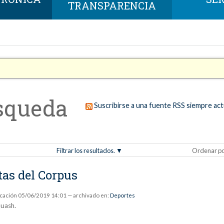
TRANSPARENCIA
squeda
Suscribirse a una fuente RSS siempre act
Filtrar los resultados.
Ordenar p
tas del Corpus
icación
05/06/2019 14:01
— archivado en:
Deportes
quash.