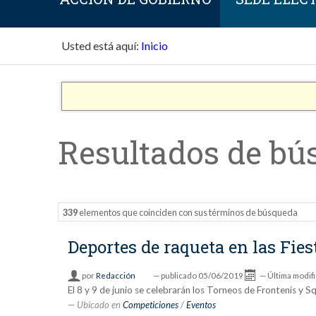
Usted está aquí:
Inicio
Resultados de bú
339
elementos que coinciden con sus términos de búsqueda
Deportes de raqueta en las Fies
por
Redacción
—
publicado
05/06/2019
—
Última modif
El 8 y 9 de junio se celebrarán los Torneos de Frontenis y S
Ubicado en
Competiciones
/
Eventos