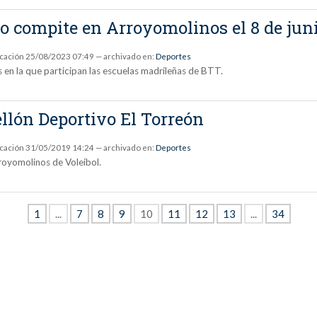
ño compite en Arroyomolinos el 8 de jun
icación
25/08/2023 07:49
— archivado en:
Deportes
 en la que participan las escuelas madrileñas de BTT.
bellón Deportivo El Torreón
icación
31/05/2019 14:24
— archivado en:
Deportes
royomolinos de Voleibol.
1
...
7
8
9
10
11
12
13
...
34