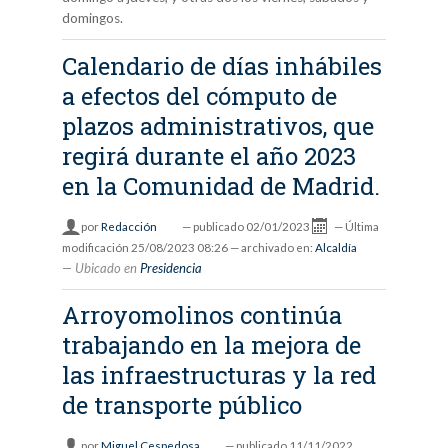
domingos.
Calendario de días inhábiles
a efectos del cómputo de
plazos administrativos, que
regirá durante el año 2023
en la Comunidad de Madrid.
por
Redacción
—
publicado
02/01/2023
—
Última
modificación
25/08/2023 08:26
— archivado en:
Alcaldía
Ubicado en
Presidencia
Arroyomolinos continúa
trabajando en la mejora de
las infraestructuras y la red
de transporte público
por
Miguel Cespedosa
—
publicado
11/11/2022