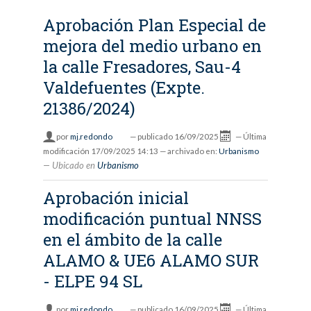
Aprobación Plan Especial de
mejora del medio urbano en
la calle Fresadores, Sau-4
Valdefuentes (Expte.
21386/2024)
por
mj.redondo
—
publicado
16/09/2025
—
Última
modificación
17/09/2025 14:13
— archivado en:
Urbanismo
Ubicado en
Urbanismo
Aprobación inicial
modificación puntual NNSS
en el ámbito de la calle
ALAMO & UE6 ALAMO SUR
- ELPE 94 SL
por
mj.redondo
—
publicado
16/09/2025
—
Última