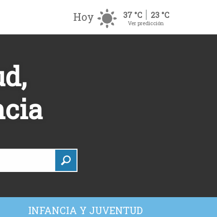
Hoy
37 °C
23 °C
Ver predicción
d,
ncia
INFANCIA Y JUVENTUD