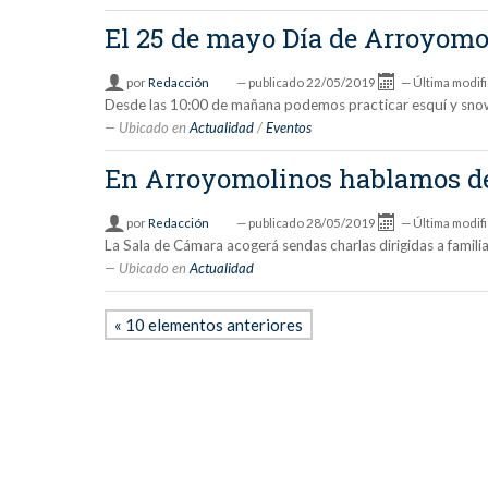
El 25 de mayo Día de Arroyom
por
Redacción
—
publicado
22/05/2019
—
Última modif
Desde las 10:00 de mañana podemos practicar esquí y sno
Ubicado en
Actualidad
/
Eventos
En Arroyomolinos hablamos de
por
Redacción
—
publicado
28/05/2019
—
Última modif
La Sala de Cámara acogerá sendas charlas dirigidas a famili
Ubicado en
Actualidad
« 10 elementos anteriores