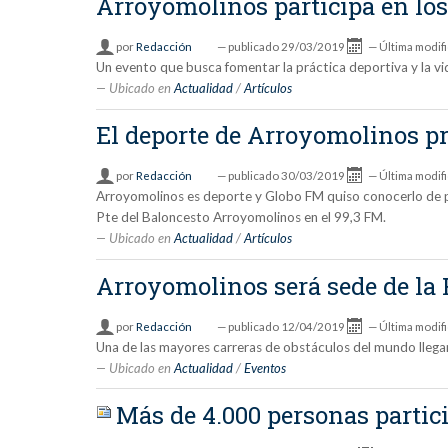
Arroyomolinos participa en lo
por
Redacción
—
publicado
29/03/2019
—
Última modif
Un evento que busca fomentar la práctica deportiva y la vid
Ubicado en
Actualidad
/
Artículos
El deporte de Arroyomolinos p
por
Redacción
—
publicado
30/03/2019
—
Última modif
Arroyomolinos es deporte y Globo FM quiso conocerlo de pr
Pte del Baloncesto Arroyomolinos en el 99,3 FM.
Ubicado en
Actualidad
/
Artículos
Arroyomolinos será sede de la F
por
Redacción
—
publicado
12/04/2019
—
Última modif
Una de las mayores carreras de obstáculos del mundo llegar
Ubicado en
Actualidad
/
Eventos
Más de 4.000 personas partic