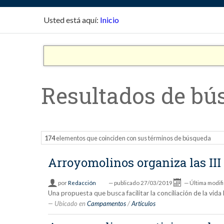
Usted está aquí:
Inicio
Resultados de bú
174
elementos que coinciden con sus términos de búsqueda
Arroyomolinos organiza las III
por
Redacción
—
publicado
27/03/2019
—
Última modif
Una propuesta que busca facilitar la conciliación de la vid
Ubicado en
Campamentos
/
Artículos