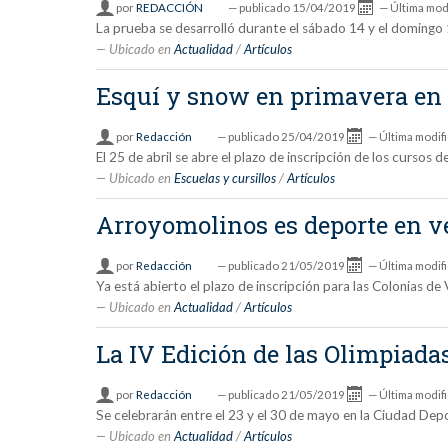
por
REDACCIÓN
—
publicado
15/04/2019
—
Última mod
La prueba se desarrolló durante el sábado 14 y el domingo 
Ubicado en
Actualidad
/
Artículos
Esquí y snow en primavera en
por
Redacción
—
publicado
25/04/2019
—
Última modif
El 25 de abril se abre el plazo de inscripción de los curso
Ubicado en
Escuelas y cursillos
/
Artículos
Arroyomolinos es deporte en v
por
Redacción
—
publicado
21/05/2019
—
Última modif
Ya está abierto el plazo de inscripción para las Colonias 
Ubicado en
Actualidad
/
Artículos
La IV Edición de las Olimpiad
por
Redacción
—
publicado
21/05/2019
—
Última modif
Se celebrarán entre el 23 y el 30 de mayo en la Ciudad De
Ubicado en
Actualidad
/
Artículos