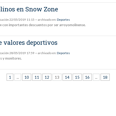
olinos en Snow Zone
icación
22/05/2019 11:15
— archivado en:
Deportes
w con importantes descuentos por ser arroyomolinense.
 valores deportivos
icación
28/05/2019 17:59
— archivado en:
Deportes
as y monitores.
1
...
10
11
12
13
14
15
16
...
18