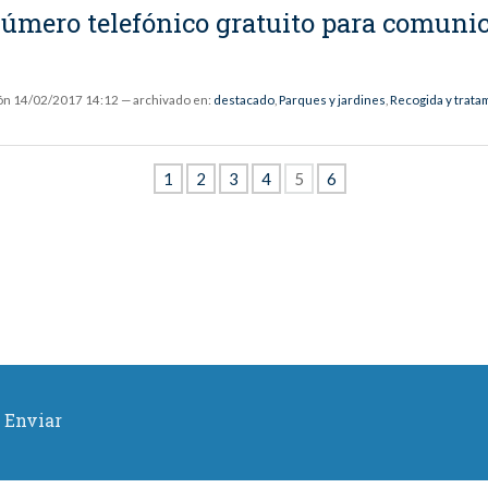
número telefónico gratuito para comunic
ón
14/02/2017 14:12
— archivado en:
destacado
,
Parques y jardines
,
Recogida y trata
1
2
3
4
5
6
Enviar