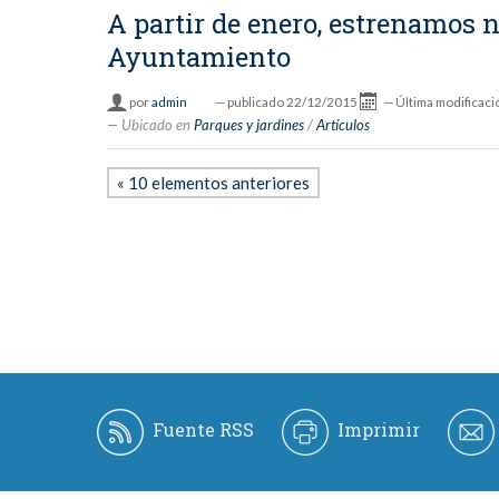
A partir de enero, estrenamos 
Ayuntamiento
por
admin
—
publicado
22/12/2015
—
Última modificaci
Ubicado en
Parques y jardines
/
Artículos
« 10 elementos anteriores
Fuente RSS
Imprimir