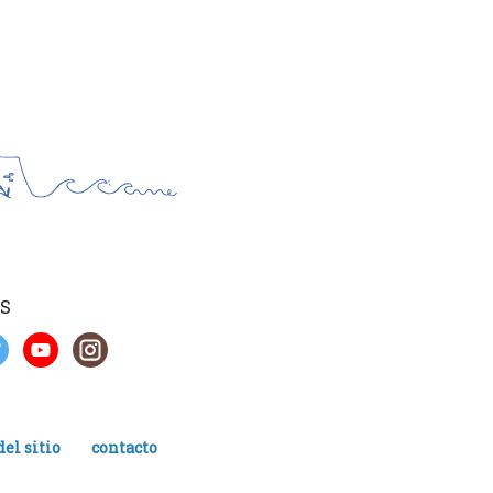
S
el sitio
contacto