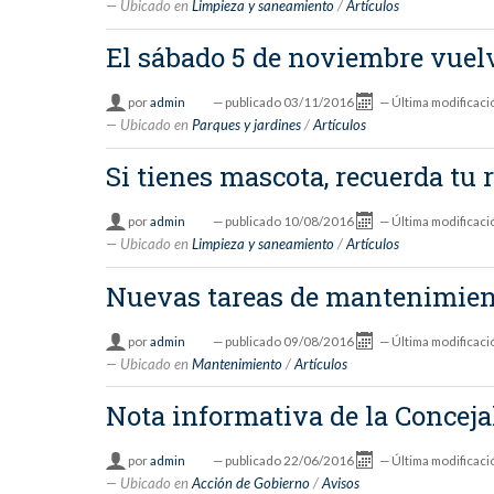
Ubicado en
Limpieza y saneamiento
/
Artículos
El sábado 5 de noviembre vuel
por
admin
—
publicado
03/11/2016
—
Última modificaci
Ubicado en
Parques y jardines
/
Artículos
Si tienes mascota, recuerda tu
por
admin
—
publicado
10/08/2016
—
Última modificaci
Ubicado en
Limpieza y saneamiento
/
Artículos
Nuevas tareas de mantenimient
por
admin
—
publicado
09/08/2016
—
Última modificaci
Ubicado en
Mantenimiento
/
Artículos
Nota informativa de la Conceja
por
admin
—
publicado
22/06/2016
—
Última modificaci
Ubicado en
Acción de Gobierno
/
Avisos