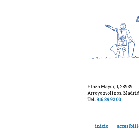
Plaza Mayor, 1
,
28939
Arroyomolinos
,
Madri
Tel.
916 89 92 00
inicio
accesibil