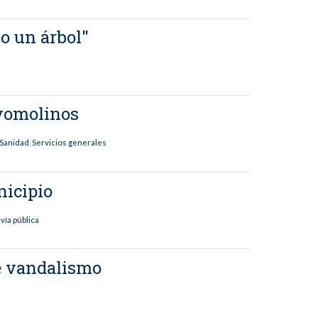
o un árbol"
oyomolinos
Sanidad
,
Servicios generales
nicipio
,
vía pública
de vandalismo