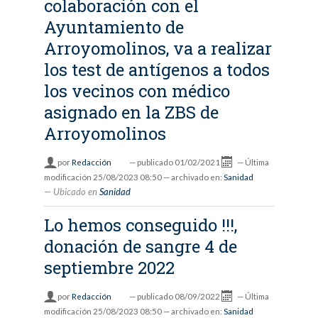
colaboración con el
Ayuntamiento de
Arroyomolinos, va a realizar
los test de antígenos a todos
los vecinos con médico
asignado en la ZBS de
Arroyomolinos
por
Redacción
—
publicado
01/02/2021
—
Última
modificación
25/08/2023 08:50
— archivado en:
Sanidad
Ubicado en
Sanidad
Lo hemos conseguido !!!,
donación de sangre 4 de
septiembre 2022
por
Redacción
—
publicado
08/09/2022
—
Última
modificación
25/08/2023 08:50
— archivado en:
Sanidad