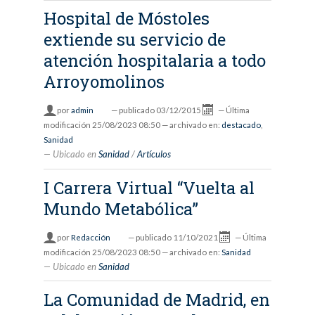
Hospital de Móstoles
extiende su servicio de
atención hospitalaria a todo
Arroyomolinos
por
admin
—
publicado
03/12/2015
—
Última
modificación
25/08/2023 08:50
— archivado en:
destacado
,
Sanidad
Ubicado en
Sanidad
/
Artículos
I Carrera Virtual “Vuelta al
Mundo Metabólica”
por
Redacción
—
publicado
11/10/2021
—
Última
modificación
25/08/2023 08:50
— archivado en:
Sanidad
Ubicado en
Sanidad
La Comunidad de Madrid, en