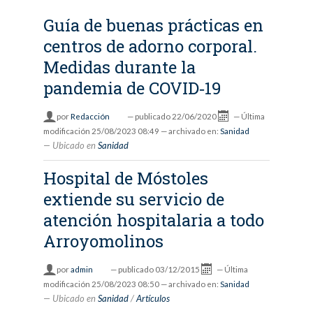
Guía de buenas prácticas en
centros de adorno corporal.
Medidas durante la
pandemia de COVID‐19
por
Redacción
—
publicado
22/06/2020
—
Última
modificación
25/08/2023 08:49
— archivado en:
Sanidad
Ubicado en
Sanidad
Hospital de Móstoles
extiende su servicio de
atención hospitalaria a todo
Arroyomolinos
por
admin
—
publicado
03/12/2015
—
Última
modificación
25/08/2023 08:50
— archivado en:
Sanidad
Ubicado en
Sanidad
/
Artículos