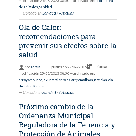
modificación
25/08/2023 08:50
— archivado en:
Protectora
de animales
,
Sanidad
Ubicado en
Sanidad
/
Artículos
Ola de Calor:
recomendaciones para
prevenir sus efectos sobre la
salud
por
admin
—
publicado
29/06/2015
—
Última
modificación
25/08/2023 08:50
— archivado en:
arroyomolinos
,
ayuntamiento de arryomolinos
,
noticias
,
ola
de calor
,
Sanidad
Ubicado en
Sanidad
/
Artículos
Próximo cambio de la
Ordenanza Municipal
Reguladora de la Tenencia y
Protección de Animales