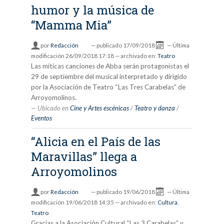
humor y la música de
“Mamma Mia”
por
Redacción
—
publicado
17/09/2018
—
Última
modificación
26/09/2018 17:18
— archivado en:
Teatro
Las míticas canciones de Abba serán protagonistas el
29 de septiembre del musical interpretado y dirigido
por la Asociación de Teatro “Las Tres Carabelas” de
Arroyomolinos.
Ubicado en
Cine y Artes escénicas
/
Teatro y danza
/
Eventos
“Alicia en el País de las
Maravillas” llega a
Arroyomolinos
por
Redacción
—
publicado
19/06/2018
—
Última
modificación
19/06/2018 14:35
— archivado en:
Cultura
,
Teatro
Gracias a la Asociación Cultural “Las 3 Carabelas” y