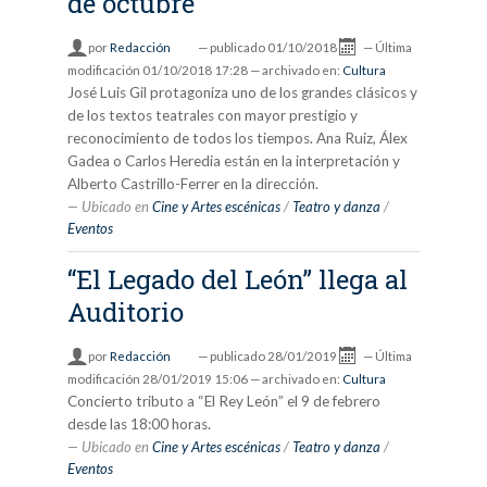
de octubre
por
Redacción
—
publicado
01/10/2018
—
Última
modificación
01/10/2018 17:28
— archivado en:
Cultura
José Luis Gil protagoniza uno de los grandes clásicos y
de los textos teatrales con mayor prestigio y
reconocimiento de todos los tiempos. Ana Ruiz, Álex
Gadea o Carlos Heredia están en la interpretación y
Alberto Castrillo-Ferrer en la dirección.
Ubicado en
Cine y Artes escénicas
/
Teatro y danza
/
Eventos
“El Legado del León” llega al
Auditorio
por
Redacción
—
publicado
28/01/2019
—
Última
modificación
28/01/2019 15:06
— archivado en:
Cultura
Concierto tributo a “El Rey León” el 9 de febrero
desde las 18:00 horas.
Ubicado en
Cine y Artes escénicas
/
Teatro y danza
/
Eventos