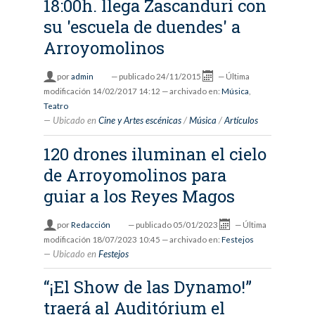
18:00h. llega Zascanduri con
su 'escuela de duendes' a
Arroyomolinos
por
admin
—
publicado
24/11/2015
—
Última
modificación
14/02/2017 14:12
— archivado en:
Música
,
Teatro
Ubicado en
Cine y Artes escénicas
/
Música
/
Artículos
120 drones iluminan el cielo
de Arroyomolinos para
guiar a los Reyes Magos
por
Redacción
—
publicado
05/01/2023
—
Última
modificación
18/07/2023 10:45
— archivado en:
Festejos
Ubicado en
Festejos
“¡El Show de las Dynamo!”
traerá al Auditórium el