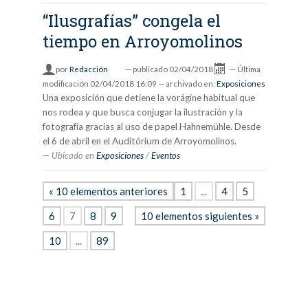
“Ilusgrafías” congela el
tiempo en Arroyomolinos
por
Redacción
—
publicado
02/04/2018
—
Última
modificación
02/04/2018 16:09
— archivado en:
Exposiciones
Una exposición que detiene la vorágine habitual que
nos rodea y que busca conjugar la ilustración y la
fotografía gracias al uso de papel Hahnemühle. Desde
el 6 de abril en el Auditórium de Arroyomolinos.
Ubicado en
Exposiciones
/
Eventos
« 10 elementos anteriores
1
...
4
5
6
7
8
9
10 elementos siguientes »
10
...
89