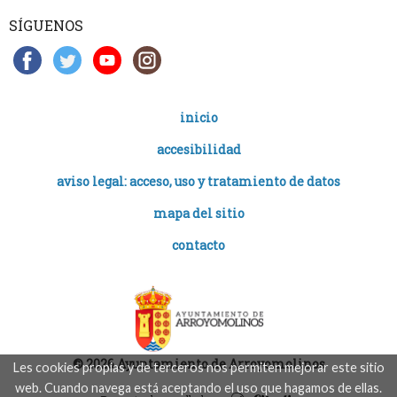
SÍGUENOS
inicio
accesibilidad
aviso legal: acceso, uso y tratamiento de datos
mapa del sitio
contacto
© 2026 Ayuntamiento de Arroyomolinos
Les cookies propias y de terceros nos permiten mejorar este sitio
web. Cuando navega está aceptando el uso que hagamos de ellas.