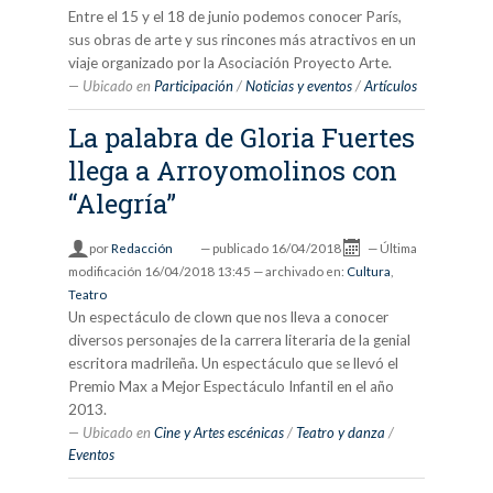
Entre el 15 y el 18 de junio podemos conocer París,
sus obras de arte y sus rincones más atractivos en un
viaje organizado por la Asociación Proyecto Arte.
Ubicado en
Participación
/
Noticias y eventos
/
Artículos
La palabra de Gloria Fuertes
llega a Arroyomolinos con
“Alegría”
por
Redacción
—
publicado
16/04/2018
—
Última
modificación
16/04/2018 13:45
— archivado en:
Cultura
,
Teatro
Un espectáculo de clown que nos lleva a conocer
diversos personajes de la carrera literaria de la genial
escritora madrileña. Un espectáculo que se llevó el
Premio Max a Mejor Espectáculo Infantil en el año
2013.
Ubicado en
Cine y Artes escénicas
/
Teatro y danza
/
Eventos