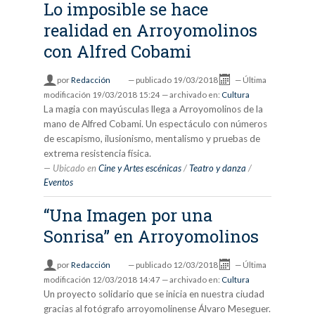
Lo imposible se hace
realidad en Arroyomolinos
con Alfred Cobami
por
Redacción
—
publicado
19/03/2018
—
Última
modificación
19/03/2018 15:24
— archivado en:
Cultura
La magia con mayúsculas llega a Arroyomolinos de la
mano de Alfred Cobami. Un espectáculo con números
de escapismo, ilusionismo, mentalismo y pruebas de
extrema resistencia física.
Ubicado en
Cine y Artes escénicas
/
Teatro y danza
/
Eventos
“Una Imagen por una
Sonrisa” en Arroyomolinos
por
Redacción
—
publicado
12/03/2018
—
Última
modificación
12/03/2018 14:47
— archivado en:
Cultura
Un proyecto solidario que se inicia en nuestra ciudad
gracias al fotógrafo arroyomolinense Álvaro Meseguer.