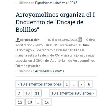
Ubicado en
Exposiciones
/
Archivos
/
2018
Arroyomolinos organiza el I
Encuentro de “Encaje de
Bolillos”
por
Redacción
—
publicado
22/02/2018
—
Última
modificación
22/02/2018 11:38
— archivado en:
Cultura
El domingo 25 de febrero desde las 10:00 de la
mañana este arte del siglo XVI vivirá una jornada muy
especial en el Diván del Auditórium de Arroyomolinos.
Entrada gratuita
Ubicado en
Actividades
/
Eventos
« 10 elementos anteriores
1
...
7
8
9
10
11
10 elementos siguientes »
12
13
...
16