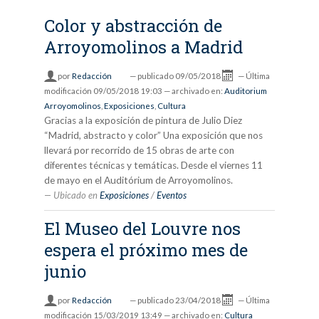
Color y abstracción de
Arroyomolinos a Madrid
por
Redacción
—
publicado
09/05/2018
—
Última
modificación
09/05/2018 19:03
— archivado en:
Auditorium
Arroyomolinos
,
Exposiciones
,
Cultura
Gracias a la exposición de pintura de Julio Diez
“Madrid, abstracto y color” Una exposición que nos
llevará por recorrido de 15 obras de arte con
diferentes técnicas y temáticas. Desde el viernes 11
de mayo en el Auditórium de Arroyomolinos.
Ubicado en
Exposiciones
/
Eventos
El Museo del Louvre nos
espera el próximo mes de
junio
por
Redacción
—
publicado
23/04/2018
—
Última
modificación
15/03/2019 13:49
— archivado en:
Cultura