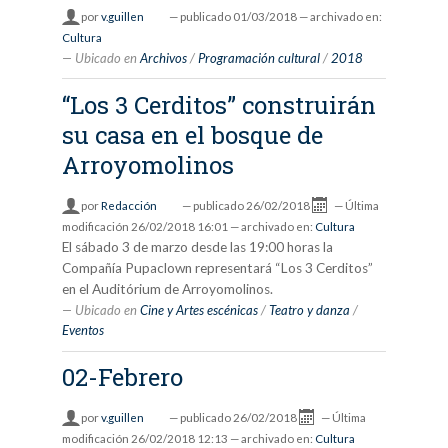
por
v.guillen
—
publicado
01/03/2018
— archivado en:
Cultura
Ubicado en
Archivos
/
Programación cultural
/
2018
“Los 3 Cerditos” construirán
su casa en el bosque de
Arroyomolinos
por
Redacción
—
publicado
26/02/2018
—
Última
modificación
26/02/2018 16:01
— archivado en:
Cultura
El sábado 3 de marzo desde las 19:00 horas la
Compañía Pupaclown representará “Los 3 Cerditos”
en el Auditórium de Arroyomolinos.
Ubicado en
Cine y Artes escénicas
/
Teatro y danza
/
Eventos
02-Febrero
por
v.guillen
—
publicado
26/02/2018
—
Última
modificación
26/02/2018 12:13
— archivado en:
Cultura