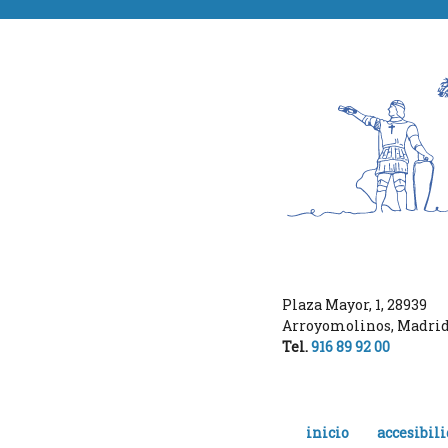
Plaza Mayor, 1
,
28939
Arroyomolinos
,
Madri
Tel.
916 89 92 00
inicio
accesibil