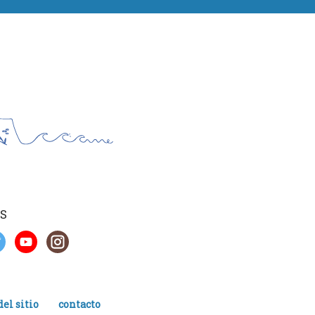
S
el sitio
contacto