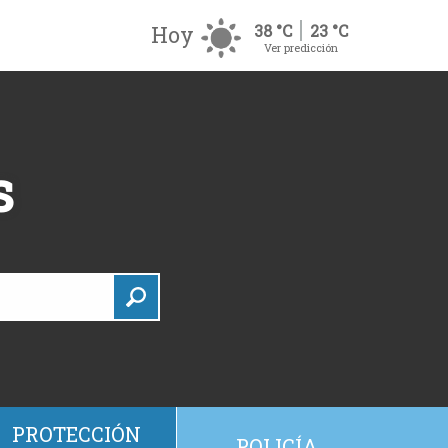
Hoy
38 °C
23 °C
Ver predicción
s
PROTECCIÓN
POLICÍA