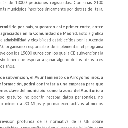
 más de 13000 peticiones registradas. Con unas 2100
más municipios inscritos únicamente por detrás de Italia,
permitido por país, superaron este primer corte, entre
s agraciados en la Comunidad de Madrid.
Esto significa
 admisibilidad y elegibilidad establecidos por la Agencia
A), organismo responsable de implementar el programa
ve con los 15000 euros con los que la CE subvenciona la
sin tener que esperar a ganar alguno de los otros tres
os años.
 de subvención, el Ayuntamiento de Arroyomolinos, a
 Información, podrá contratar a una empresa para que
ones clave del municipio, como la zona del Auditorio o
so gratuito, no podrán recabar datos personales, no
omo mínimo a 30 Mbps y permanecer activos al menos
revisión profunda de la normativa de la UE sobre
ectividad y competitividad en el marco de la Unión,
y se