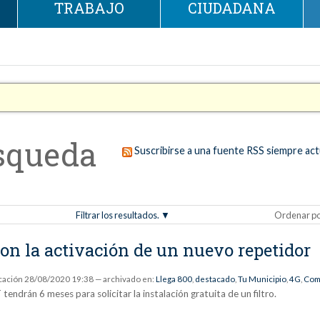
TRABAJO
CIUDADANA
squeda
Suscribirse a una fuente RSS siempre act
Filtrar los resultados.
Ordenar p
con la activación de un nuevo repetidor
cación
28/08/2020 19:38
— archivado en:
Llega 800
,
destacado
,
Tu Municipio
,
4G
,
Com
tendrán 6 meses para solicitar la instalación gratuita de un filtro.