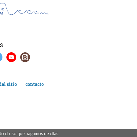
S
el sitio
contacto
o el uso que hagamos de ellas.