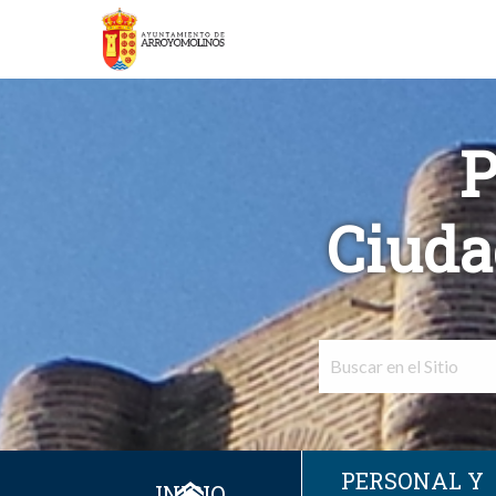
P
Ciuda
PERSONAL Y
INICIO