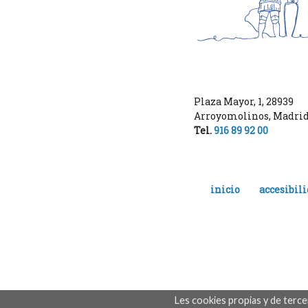
Plaza Mayor, 1
,
28939
Arroyomolinos
,
Madri
Tel.
916 89 92 00
inicio
accesibil
Les cookies propias y de terc