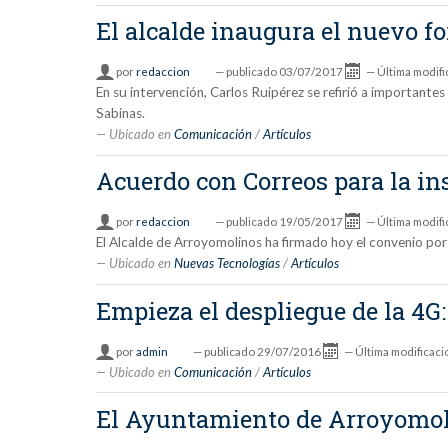
El alcalde inaugura el nuevo f
por
redaccion
—
publicado
03/07/2017
—
Última modifi
En su intervención, Carlos Ruipérez se refirió a importantes
Sabinas.
Ubicado en
Comunicación
/
Artículos
Acuerdo con Correos para la i
por
redaccion
—
publicado
19/05/2017
—
Última modifi
El Alcalde de Arroyomolinos ha firmado hoy el convenio por
Ubicado en
Nuevas Tecnologías
/
Artículos
Empieza el despliegue de la 4G
por
admin
—
publicado
29/07/2016
—
Última modificaci
Ubicado en
Comunicación
/
Artículos
El Ayuntamiento de Arroyomol