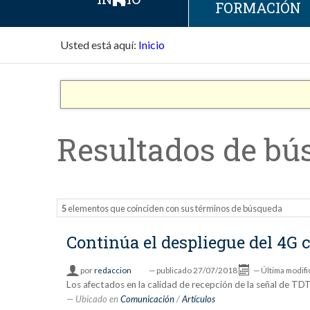
FORMACIÓN
Usted está aquí:
Inicio
Resultados de bú
5
elementos que coinciden con sus términos de búsqueda
Continúa el despliegue del 4G 
por
redaccion
—
publicado
27/07/2018
—
Última modifi
Los afectados en la calidad de recepción de la señal de TDT 
Ubicado en
Comunicación
/
Artículos