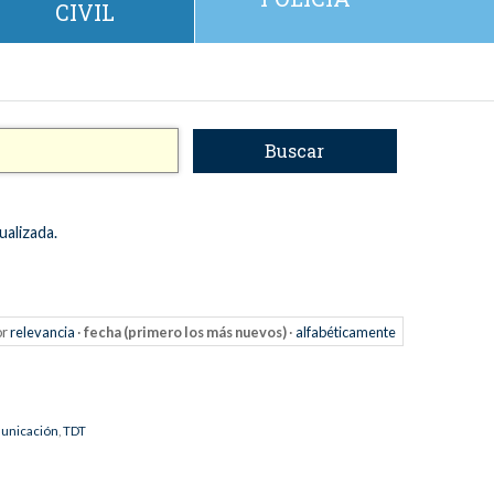
CIVIL
ualizada.
or
relevancia
·
fecha (primero los más nuevos)
·
alfabéticamente
unicación
,
TDT