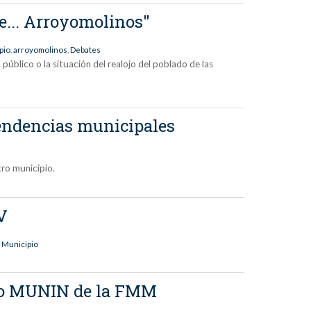
e... Arroyomolinos"
pio
,
arroyomolinos
,
Debates
público o la situación del realojo del poblado de las
pendencias municipales
tro municipio.
V
 Municipio
cto MUNIN de la FMM