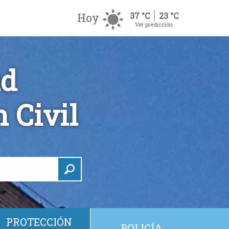
Hoy
37 °C
23 °C
Ver predicción
ad
 Civil
PROTECCIÓN
POLICÍA