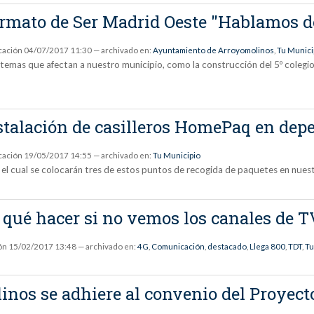
ormato de Ser Madrid Oeste "Hablamos d
cación
04/07/2017 11:30
— archivado en:
Ayuntamiento de Arroyomolinos
,
Tu Munici
 temas que afectan a nuestro municipio, como la construcción del 5º colegio 
nstalación de casilleros HomePaq en de
cación
19/05/2017 14:55
— archivado en:
Tu Municipio
 el cual se colocarán tres de estos puntos de recogida de paquetes en nues
: qué hacer si no vemos los canales de T
ón
15/02/2017 13:48
— archivado en:
4G
,
Comunicación
,
destacado
,
Llega 800
,
TDT
,
Tu
inos se adhiere al convenio del Proye