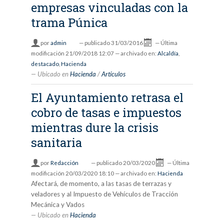
empresas vinculadas con la
trama Púnica
por
admin
—
publicado
31/03/2016
—
Última
modificación
21/09/2018 12:07
— archivado en:
Alcaldía
,
destacado
,
Hacienda
Ubicado en
Hacienda
/
Artículos
El Ayuntamiento retrasa el
cobro de tasas e impuestos
mientras dure la crisis
sanitaria
por
Redacción
—
publicado
20/03/2020
—
Última
modificación
20/03/2020 18:10
— archivado en:
Hacienda
Afectará, de momento, a las tasas de terrazas y
veladores y al Impuesto de Vehículos de Tracción
Mecánica y Vados
Ubicado en
Hacienda