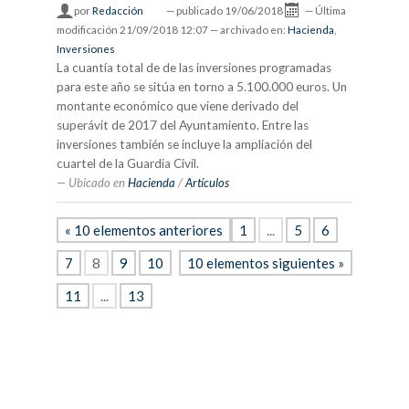
por
Redacción
—
publicado
19/06/2018
—
Última
modificación
21/09/2018 12:07
— archivado en:
Hacienda
,
Inversiones
La cuantía total de de las inversiones programadas
para este año se sitúa en torno a 5.100.000 euros. Un
montante económico que viene derivado del
superávit de 2017 del Ayuntamiento. Entre las
inversiones también se incluye la ampliación del
cuartel de la Guardia Civil.
Ubicado en
Hacienda
/
Artículos
« 10 elementos anteriores
1
...
5
6
7
8
9
10
10 elementos siguientes »
11
...
13