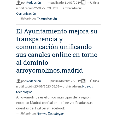
por
Redacción
—
publicado
11/09/2019
—
Última
modificación
25/08/2023 08:33
— archivado en:
Comunicación
Ubicado en
Comunicación
El Ayuntamiento mejora su
transparencia y
comunicación unificando
sus canales online en torno
al dominio
arroyomolinos.madrid
por
Redacción
—
publicado
20/12/2019
—
Última
modificación
25/08/2023 08:38
— archivado en:
Nuevas
tecnologías
Arroyomolinos es el único municipio de la región,
excepto Madrid capital, que tiene verificadas sus
cuentas de Twitter y Facebook
Ubicado en
Nuevas Tecnologías