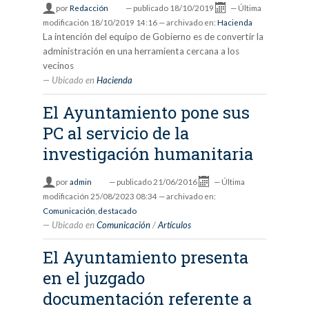
por
Redacción
—
publicado
18/10/2019
—
Última
modificación
18/10/2019 14:16
— archivado en:
Hacienda
La intención del equipo de Gobierno es de convertir la
administración en una herramienta cercana a los
vecinos
Ubicado en
Hacienda
El Ayuntamiento pone sus
PC al servicio de la
investigación humanitaria
por
admin
—
publicado
21/06/2016
—
Última
modificación
25/08/2023 08:34
— archivado en:
Comunicación
,
destacado
Ubicado en
Comunicación
/
Artículos
El Ayuntamiento presenta
en el juzgado
documentación referente a