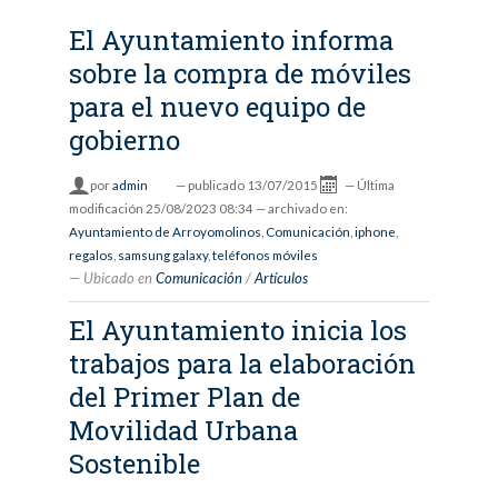
El Ayuntamiento informa
sobre la compra de móviles
para el nuevo equipo de
gobierno
por
admin
—
publicado
13/07/2015
—
Última
modificación
25/08/2023 08:34
— archivado en:
Ayuntamiento de Arroyomolinos
,
Comunicación
,
iphone
,
regalos
,
samsung galaxy
,
teléfonos móviles
Ubicado en
Comunicación
/
Artículos
El Ayuntamiento inicia los
trabajos para la elaboración
del Primer Plan de
Movilidad Urbana
Sostenible