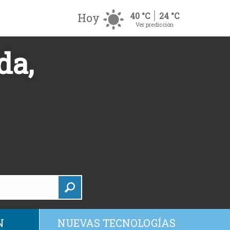
Hoy
40 °C
24 °C
Ver predicción
da,
N
NUEVAS TECNOLOGÍAS