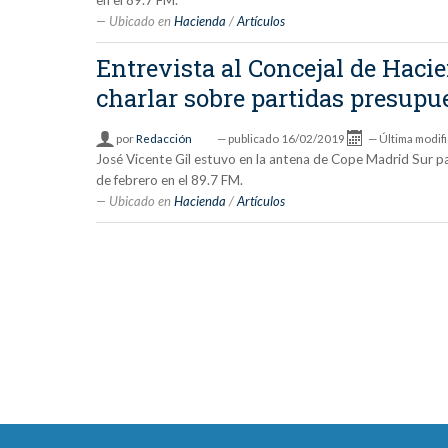
en el 89.7 FM.
Ubicado en
Hacienda
/
Artículos
Entrevista al Concejal de Haci
charlar sobre partidas presupue
por
Redacción
—
publicado
16/02/2019
—
Última modif
José Vicente Gil estuvo en la antena de Cope Madrid Sur par
de febrero en el 89.7 FM.
Ubicado en
Hacienda
/
Artículos