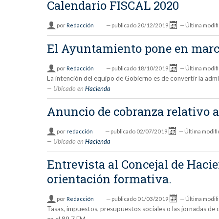
Calendario FISCAL 2020
por
Redacción
—
publicado
20/12/2019
—
Última modif
El Ayuntamiento pone en march
por
Redacción
—
publicado
18/10/2019
—
Última modif
La intención del equipo de Gobierno es de convertir la adm
Ubicado en
Hacienda
Anuncio de cobranza relativo a 
por
redacción
—
publicado
02/07/2019
—
Última modifi
Ubicado en
Hacienda
Entrevista al Concejal de Haci
orientación formativa.
por
Redacción
—
publicado
01/03/2019
—
Última modif
Tasas, impuestos, presupuestos sociales o las jornadas de 