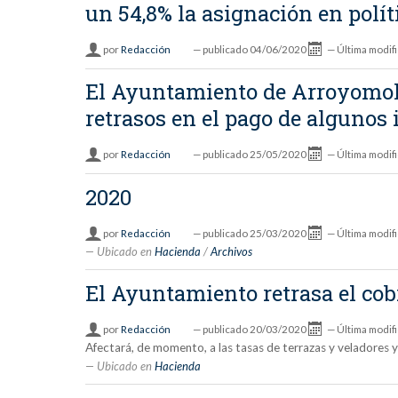
un 54,8% la asignación en polít
por
Redacción
—
publicado
04/06/2020
—
Última modif
El Ayuntamiento de Arroyomoli
retrasos en el pago de algunos
por
Redacción
—
publicado
25/05/2020
—
Última modif
2020
por
Redacción
—
publicado
25/03/2020
—
Última modif
Ubicado en
Hacienda
/
Archivos
El Ayuntamiento retrasa el cobr
por
Redacción
—
publicado
20/03/2020
—
Última modif
Afectará, de momento, a las tasas de terrazas y veladores
Ubicado en
Hacienda