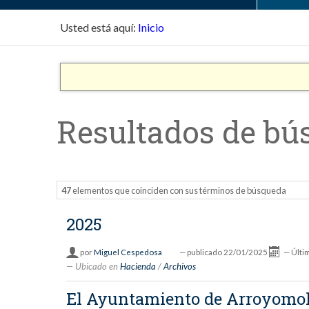
Usted está aquí:
Inicio
Resultados de bú
47
elementos que coinciden con sus términos de búsqueda
2025
por
Miguel Cespedosa
—
publicado
22/01/2025
—
Últi
Ubicado en
Hacienda
/
Archivos
El Ayuntamiento de Arroyomoli