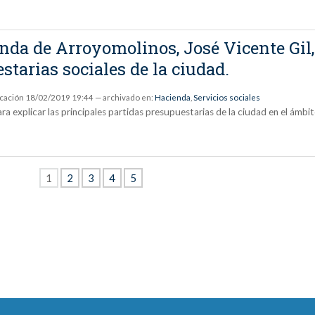
enda de Arroyomolinos, José Vicente Gil
starias sociales de la ciudad.
icación
18/02/2019 19:44
— archivado en:
Hacienda
,
Servicios sociales
a explicar las principales partidas presupuestarias de la ciudad en el ámbit
1
2
3
4
5