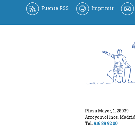
Fuente RSS
Imprimir
Plaza Mayor, 1
,
28939
Arroyomolinos
,
Madri
Tel.
916 89 92 00