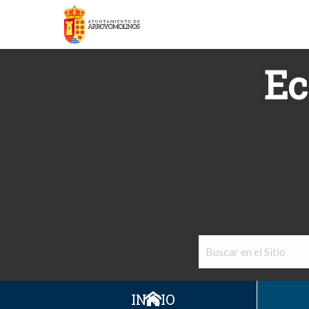
Ec
INICIO