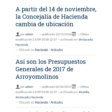
A partir del 14 de noviembre,
la Concejalía de Hacienda
cambia de ubicación
por
admin
—
publicado
10/11/2016
—
Última
modificación
21/09/2018 12:07
— archivado en:
destacado
,
Hacienda
Ubicado en
Hacienda
/
Artículos
Así son los Presupuestos
Generales de 2017 de
Arroyomolinos
por
admin
—
publicado
02/02/2017
—
Última
modificación
21/09/2018 12:07
— archivado en:
Alcaldía
,
destacado
,
Hacienda
Ubicado en
Hacienda
/
Artículos