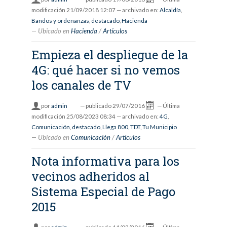
modificación
21/09/2018 12:07
— archivado en:
Alcaldía
,
Bandos y ordenanzas
,
destacado
,
Hacienda
Ubicado en
Hacienda
/
Artículos
Empieza el despliegue de la
4G: qué hacer si no vemos
los canales de TV
por
admin
—
publicado
29/07/2016
—
Última
modificación
25/08/2023 08:34
— archivado en:
4G
,
Comunicación
,
destacado
,
Llega 800
,
TDT
,
Tu Municipio
Ubicado en
Comunicación
/
Artículos
Nota informativa para los
vecinos adheridos al
Sistema Especial de Pago
2015