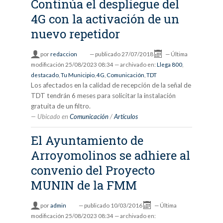
Continúa el despliegue del
4G con la activación de un
nuevo repetidor
por
redaccion
—
publicado
27/07/2018
—
Última
modificación
25/08/2023 08:34
— archivado en:
Llega 800
,
destacado
,
Tu Municipio
,
4G
,
Comunicación
,
TDT
Los afectados en la calidad de recepción de la señal de
TDT tendrán 6 meses para solicitar la instalación
gratuita de un filtro.
Ubicado en
Comunicación
/
Artículos
El Ayuntamiento de
Arroyomolinos se adhiere al
convenio del Proyecto
MUNIN de la FMM
por
admin
—
publicado
10/03/2016
—
Última
modificación
25/08/2023 08:34
— archivado en: