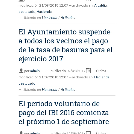
modificación
21/09/2018 12:07
— archivado en:
Alcaldía
,
destacado
,
Hacienda
Ubicado en
Hacienda
/
Artículos
El Ayuntamiento suspende
a todos los vecinos el pago
de la tasa de basuras para el
ejercicio 2017
por
admin
—
publicado
02/01/2017
—
Última
modificación
21/09/2018 12:07
— archivado en:
Hacienda
,
destacado
Ubicado en
Hacienda
/
Artículos
El periodo voluntario de
pago del IBI 2016 comienza
el próximo 1 de septiembre
por
admin
—
publicado
19/08/2016
—
Última