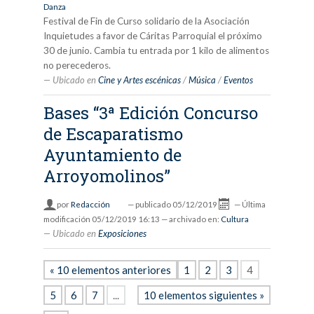
Danza
Festival de Fin de Curso solidario de la Asociación
Inquietudes a favor de Cáritas Parroquial el próximo
30 de junio. Cambia tu entrada por 1 kilo de alimentos
no perecederos.
Ubicado en
Cine y Artes escénicas
/
Música
/
Eventos
Bases “3ª Edición Concurso
de Escaparatismo
Ayuntamiento de
Arroyomolinos”
por
Redacción
—
publicado
05/12/2019
—
Última
modificación
05/12/2019 16:13
— archivado en:
Cultura
Ubicado en
Exposiciones
« 10 elementos anteriores
1
2
3
4
5
6
7
...
10 elementos siguientes »