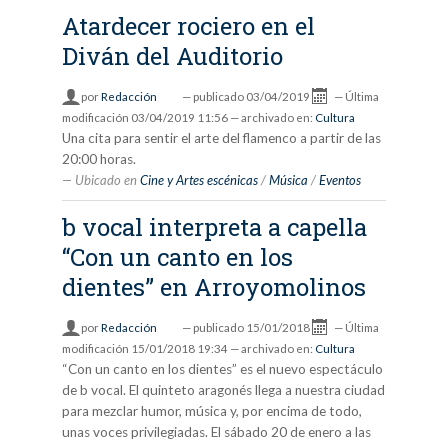
Atardecer rociero en el
Diván del Auditorio
por
Redacción
—
publicado
03/04/2019
—
Última
modificación
03/04/2019 11:56
— archivado en:
Cultura
Una cita para sentir el arte del flamenco a partir de las
20:00 horas.
Ubicado en
Cine y Artes escénicas
/
Música
/
Eventos
b vocal interpreta a capella
“Con un canto en los
dientes” en Arroyomolinos
por
Redacción
—
publicado
15/01/2018
—
Última
modificación
15/01/2018 19:34
— archivado en:
Cultura
“Con un canto en los dientes” es el nuevo espectáculo
de b vocal. El quinteto aragonés llega a nuestra ciudad
para mezclar humor, música y, por encima de todo,
unas voces privilegiadas. El sábado 20 de enero a las