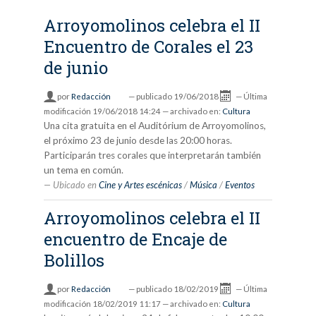
Arroyomolinos celebra el II
Encuentro de Corales el 23
de junio
por
Redacción
—
publicado
19/06/2018
—
Última
modificación
19/06/2018 14:24
— archivado en:
Cultura
Una cita gratuita en el Auditórium de Arroyomolinos,
el próximo 23 de junio desde las 20:00 horas.
Participarán tres corales que interpretarán también
un tema en común.
Ubicado en
Cine y Artes escénicas
/
Música
/
Eventos
Arroyomolinos celebra el II
encuentro de Encaje de
Bolillos
por
Redacción
—
publicado
18/02/2019
—
Última
modificación
18/02/2019 11:17
— archivado en:
Cultura