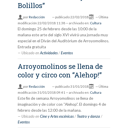
Bolillos”
por
Redacción
—
publicado
22/02/2018
—
Última
modificación
22/02/2018 11:38
— archivado en:
Cultura
El domingo 25 de febrero desde las 10:00 de la
mañana este arte del siglo XVI vivirá una jornada muy
especial en el Diván del Auditórium de Arroyomolinos.
Entrada gratuita
Ubicado en
Actividades
/
Eventos
Arroyomolinos se llena de
color y circo con “Alehop!”
por
Redacción
—
publicado
31/01/2018
—
Última
modificación
31/01/2018 09:41
— archivado en:
Cultura
Este fin de semana Arroyomolinos se llena de
imaginación y de color con “Alehop”. El domingo 4 de
febrero desde las 12:00 de la mañana.
Ubicado en
Cine y Artes escénicas
/
Teatro y danza
/
Eventos