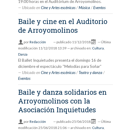
19:00 horas en el Auditórium de Arroyomolinos.
Ubicado en
Cine y Artes escénicas
/
Música
/
Eventos
Baile y cine en el Auditorio
de Arroyomolinos
por
Redacción
—
publicado
11/12/2018
—
Última
modificación
11/12/2018 13:39
— archivado en:
Cultura
,
Danza
El Ballet Inquietudes presenta el domingo 16 de
diciembre el espectáculo “Melodías para Soñar”
Ubicado en
Cine y Artes escénicas
/
Teatro y danza
/
Eventos
Baile y danza solidarios en
Arroyomolinos con la
Asociación Inquietudes
por
Redacción
—
publicado
25/06/2018
—
Última
modificación
25/06/2018 21:06
— archivado en:
Cultura
,