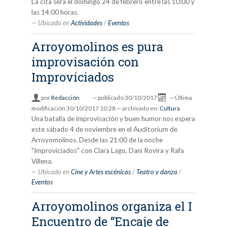
La cita será el domingo 24 de febrero entre las 10:00 y
las 14:00 horas.
Ubicado en
Actividades
/
Eventos
Arroyomolinos es pura
improvisación con
Improviciados
por
Redacción
—
publicado
30/10/2017
—
Última
modificación
30/10/2017 10:28
— archivado en:
Cultura
Una batalla de improvisación y buen humor nos espera
este sábado 4 de noviembre en el Auditorium de
Arroyomolinos. Desde las 21:00 de la noche
"Improviciados" con Clara Lago, Dani Rovira y Rafa
Villena.
Ubicado en
Cine y Artes escénicas
/
Teatro y danza
/
Eventos
Arroyomolinos organiza el I
Encuentro de “Encaje de