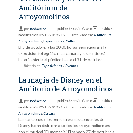
Auditórium de
Arroyomolinos
por
Redacción
—
publicado
02/10/2018
—
Última
modificación
02/10/2018 21:23
— archivado en:
Auditorium
Arroyomolinos
,
Exposiciones
,
Cultura
El 5 de octubre, a las 20:00 horas, se inaugurará la
exposición fotográfica “La cámara y los sentidos.”
Estará abierta al público hasta el 31 de octubre.
Ubicado en
Exposiciones
/
Eventos
La magia de Disney en el
Auditorio de Arroyomolinos
por
Redacción
—
publicado
22/10/2018
—
Última
modificación
22/10/2018 21:22
— archivado en:
Auditorium
Arroyomolinos
,
Cultura
Las canciones y los personajes más conocidos de
Disney harán disfrutar a todos los arroyomolinenses
con el musical "Disnemania" El sábado 27 de octubre a