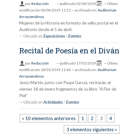
por
Redacción
—
publicado
02/04/2019
—
Última
modificación
03/04/2019 11:51
— archivado en:
Auditorium
Arroyomolinos
Mujeres de la Historia en formato de sello postal en el
Auditorio desde el 5 de abril.
Ubicado en
Exposiciones
/
Eventos
Recital de Poesía en el Diván
por
Redacción
—
publicado
17/01/2019
—
Última
modificación
18/01/2019 11:44
— archivado en:
Auditorium
Arroyomolinos
Jesús Martín, junto con Paqui García, recitarán, el
viernes 18 de enero fragmentos de su libro “A Flor de
Piel”
Ubicado en
Actividades
/
Eventos
« 10 elementos anteriores
1
2
3
4
3 elementos siguientes »