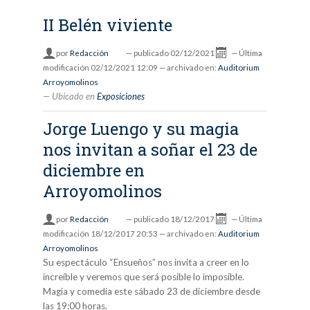
II Belén viviente
por
Redacción
—
publicado
02/12/2021
—
Última
modificación
02/12/2021 12:09
— archivado en:
Auditorium
Arroyomolinos
Ubicado en
Exposiciones
Jorge Luengo y su magia
nos invitan a soñar el 23 de
diciembre en
Arroyomolinos
por
Redacción
—
publicado
18/12/2017
—
Última
modificación
18/12/2017 20:53
— archivado en:
Auditorium
Arroyomolinos
Su espectáculo “Ensueños” nos invita a creer en lo
increíble y veremos que será posible lo imposible.
Magia y comedia este sábado 23 de diciembre desde
las 19:00 horas.