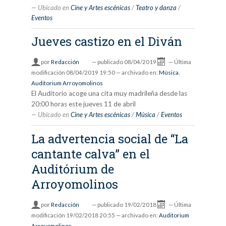
Ubicado en
Cine y Artes escénicas
/
Teatro y danza
/
Eventos
Jueves castizo en el Diván
por
Redacción
—
publicado
08/04/2019
—
Última
modificación
08/04/2019 19:50
— archivado en:
Música
,
Auditorium Arroyomolinos
El Auditorio acoge una cita muy madrileña desde las
20:00 horas este jueves 11 de abril
Ubicado en
Cine y Artes escénicas
/
Música
/
Eventos
La advertencia social de “La
cantante calva” en el
Auditórium de
Arroyomolinos
por
Redacción
—
publicado
19/02/2018
—
Última
modificación
19/02/2018 20:55
— archivado en:
Auditorium
Arroyomolinos