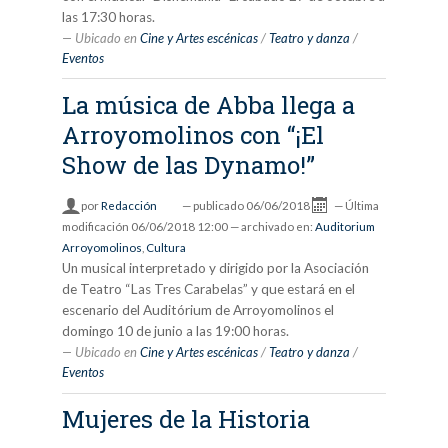
las 17:30 horas.
Ubicado en
Cine y Artes escénicas
/
Teatro y danza
/
Eventos
La música de Abba llega a
Arroyomolinos con “¡El
Show de las Dynamo!”
por
Redacción
—
publicado
06/06/2018
—
Última
modificación
06/06/2018 12:00
— archivado en:
Auditorium
Arroyomolinos
,
Cultura
Un musical interpretado y dirigido por la Asociación
de Teatro “Las Tres Carabelas” y que estará en el
escenario del Auditórium de Arroyomolinos el
domingo 10 de junio a las 19:00 horas.
Ubicado en
Cine y Artes escénicas
/
Teatro y danza
/
Eventos
Mujeres de la Historia