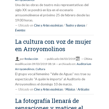
Una de las obras de teatro más representativas del
siglo XX se pondrá en liza en el escenario
arroyomolinense el próximo 25 de febrero desde las
19:00 horas.
Ubicado en
Cine y Artes escénicas
/
Teatro y danza
/
Eventos
La cultura con voz de mujer
en Arroyomolinos
por
Redacción
—
publicado
06/03/2019
—
Última
modificación
09/03/2019 08:14
— archivado en:
Auditorium
Arroyomolinos
,
Cultura
El grupo vocal femenino “Valle de Aguas” nos trae su
espectáculo “A quién le importa” al Auditorio de
Arroyomolinos el domingo 10 de marzo.
Ubicado en
Cine y Artes escénicas
/
Música
/
Artículos
La fotografía llenará de
sensaciones y matices el