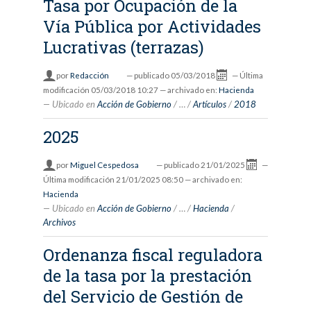
Tasa por Ocupación de la
Vía Pública por Actividades
Lucrativas (terrazas)
por
Redacción
—
publicado
05/03/2018
—
Última
modificación
05/03/2018 10:27
— archivado en:
Hacienda
Ubicado en
Acción de Gobierno
/
…
/
Artículos
/
2018
2025
por
Miguel Cespedosa
—
publicado
21/01/2025
—
Última modificación
21/01/2025 08:50
— archivado en:
Hacienda
Ubicado en
Acción de Gobierno
/
…
/
Hacienda
/
Archivos
Ordenanza fiscal reguladora
de la tasa por la prestación
del Servicio de Gestión de