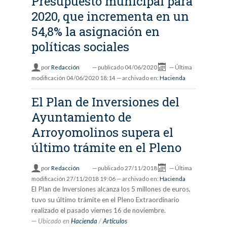
Presupuesto municipal para
2020, que incrementa en un
54,8% la asignación en
políticas sociales
por
Redacción
—
publicado
04/06/2020
—
Última
modificación
04/06/2020 18:14
— archivado en:
Hacienda
El Plan de Inversiones del
Ayuntamiento de
Arroyomolinos supera el
último trámite en el Pleno
por
Redacción
—
publicado
27/11/2018
—
Última
modificación
27/11/2018 19:06
— archivado en:
Hacienda
El Plan de Inversiones alcanza los 5 millones de euros,
tuvo su último trámite en el Pleno Extraordinario
realizado el pasado viernes 16 de noviembre.
Ubicado en
Hacienda
/
Artículos