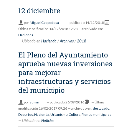
12 diciembre
por
Miguel Cespedosa
—
publicado
14/12/2018
—
Última modificación
14/12/2018 12:23
— archivado en:
Hacienda
Ubicado en
Hacienda
/
Archivos
/
2018
El Pleno del Ayuntamiento
aprueba nuevas inversiones
para mejorar
infraestructuras y servicios
del municipio
por
admin
—
publicado
26/09/2016
—
Última
modificación
16/02/2017 09:26
— archivado en:
destacado
,
Deportes
,
Hacienda
,
Urbanismo
,
Cultura
,
Plenos municipales
Ubicado en
Noticias