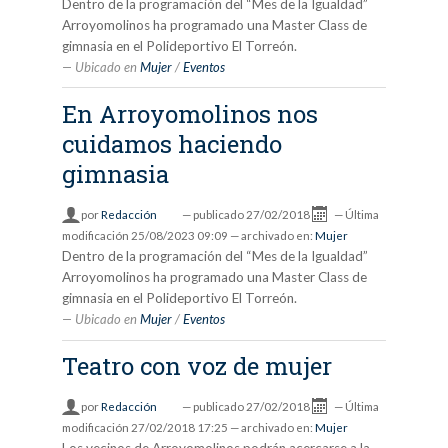
Dentro de la programación del “Mes de la Igualdad”
Arroyomolinos ha programado una Master Class de
gimnasia en el Polideportivo El Torreón.
Ubicado en
Mujer
/
Eventos
En Arroyomolinos nos
cuidamos haciendo
gimnasia
por
Redacción
—
publicado
27/02/2018
—
Última
modificación
25/08/2023 09:09
— archivado en:
Mujer
Dentro de la programación del “Mes de la Igualdad”
Arroyomolinos ha programado una Master Class de
gimnasia en el Polideportivo El Torreón.
Ubicado en
Mujer
/
Eventos
Teatro con voz de mujer
por
Redacción
—
publicado
27/02/2018
—
Última
modificación
27/02/2018 17:25
— archivado en:
Mujer