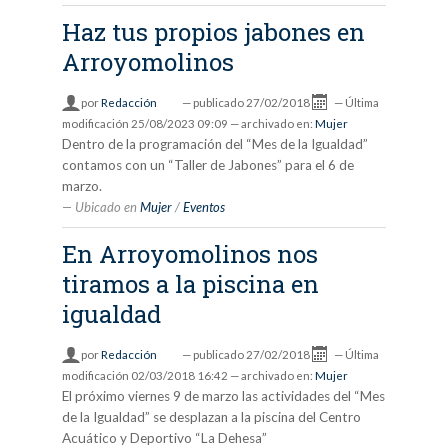
Haz tus propios jabones en
Arroyomolinos
por
Redacción
—
publicado
27/02/2018
—
Última
modificación
25/08/2023 09:09
— archivado en:
Mujer
Dentro de la programación del “Mes de la Igualdad”
contamos con un “Taller de Jabones” para el 6 de
marzo.
Ubicado en
Mujer
/
Eventos
En Arroyomolinos nos
tiramos a la piscina en
igualdad
por
Redacción
—
publicado
27/02/2018
—
Última
modificación
02/03/2018 16:42
— archivado en:
Mujer
El próximo viernes 9 de marzo las actividades del “Mes
de la Igualdad” se desplazan a la piscina del Centro
Acuático y Deportivo “La Dehesa”