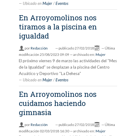
Ubicado en
Mujer
/
Eventos
En Arroyomolinos nos
tiramos a la piscina en
igualdad
por
Redacción
—
publicado
27/02/2018
—
Última
modificación
25/08/2023 09:09
— archivado en:
Mujer
El próximo viernes 9 de marzo las actividades del “Mes
de la Igualdad” se desplazan a la piscina del Centro
Acuático y Deportivo “La Dehesa”
Ubicado en
Mujer
/
Eventos
En Arroyomolinos nos
cuidamos haciendo
gimnasia
por
Redacción
—
publicado
27/02/2018
—
Última
modificación
02/03/2018 16:30
— archivado en:
Mujer