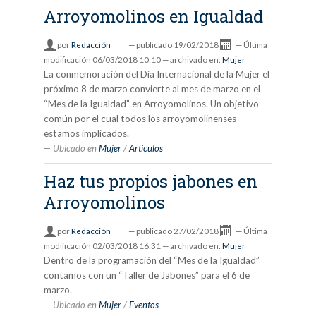
Arroyomolinos en Igualdad
por
Redacción
—
publicado
19/02/2018
—
Última
modificación
06/03/2018 10:10
— archivado en:
Mujer
La conmemoración del Día Internacional de la Mujer el
próximo 8 de marzo convierte al mes de marzo en el
“Mes de la Igualdad” en Arroyomolinos. Un objetivo
común por el cual todos los arroyomolinenses
estamos implicados.
Ubicado en
Mujer
/
Artículos
Haz tus propios jabones en
Arroyomolinos
por
Redacción
—
publicado
27/02/2018
—
Última
modificación
02/03/2018 16:31
— archivado en:
Mujer
Dentro de la programación del “Mes de la Igualdad”
contamos con un “Taller de Jabones” para el 6 de
marzo.
Ubicado en
Mujer
/
Eventos