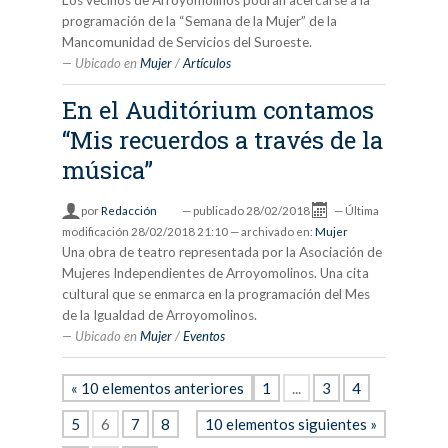
Los vecinos de Arroyomolinos podrán acercarse a la
programación de la “Semana de la Mujer” de la
Mancomunidad de Servicios del Suroeste.
Ubicado en
Mujer
/
Artículos
En el Auditórium contamos
“Mis recuerdos a través de la
música”
por
Redacción
—
publicado
28/02/2018
—
Última
modificación
28/02/2018 21:10
— archivado en:
Mujer
Una obra de teatro representada por la Asociación de
Mujeres Independientes de Arroyomolinos. Una cita
cultural que se enmarca en la programación del Mes
de la Igualdad de Arroyomolinos.
Ubicado en
Mujer
/
Eventos
« 10 elementos anteriores
1
...
3
4
5
6
7
8
10 elementos siguientes »