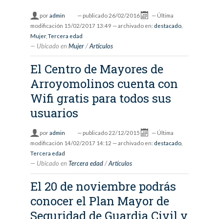
por
admin
—
publicado
26/02/2016
—
Última
modificación
15/02/2017 13:49
— archivado en:
destacado
,
Mujer
,
Tercera edad
Ubicado en
Mujer
/
Artículos
El Centro de Mayores de
Arroyomolinos cuenta con
Wifi gratis para todos sus
usuarios
por
admin
—
publicado
22/12/2015
—
Última
modificación
14/02/2017 14:12
— archivado en:
destacado
,
Tercera edad
Ubicado en
Tercera edad
/
Artículos
El 20 de noviembre podrás
conocer el Plan Mayor de
Seguridad de Guardia Civil y