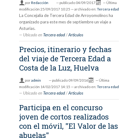
por
Redacción
—
publicado
04/09/2017
—
Última
modificación
25/09/2017 10:25
— archivado en:
Tercera edad
La Concejalía de Tercera Edad de Arroyomolinos ha
organizado para este mes de septiembre un viaje a
Asturias.
Ubicado en
Tercera edad
/
Artículos
Precios, itinerario y fechas
del viaje de Tercera Edad a
Costa de la Luz, Huelva
por
admin
—
publicado
09/09/2016
—
Última
modificación
14/02/2017 14:15
— archivado en:
Tercera edad
Ubicado en
Tercera edad
/
Artículos
Participa en el concurso
joven de cortos realizados
con el móvil, "El Valor de las
abuelas"