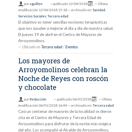
por
v.guillen
—
publicado
12/04/2018
—
Última
modificación
12/04/2018 15:18
— archivado en:
Sanidad
,
Servicios Sociales
,
Tercera edad
El objetivo es tener sencillas nociones terapéuticas
que nos ayuden a mejorar el día a día de nuestra salud.
El jueves 19 de abril en el Centro de Mayores de
Arroyomolinos.
Ubicado en
Tercera edad
/
Eventos
Los mayores de
Arroyomolinos celebran la
Noche de Reyes con roscón
y chocolate
por
Redacción
—
publicado
06/01/2018
—
Última
modificación
06/01/2018 16:44
— archivado en:
Tercera edad
Casi un centenar de mayores de la localidad se dieron
cita en el Centro de Mayores y Tercera Edad de
Arroyomolinos para disfrutar de la noche más mágica
del año. Los acompañó el Alcalde de Arroyomolinos,