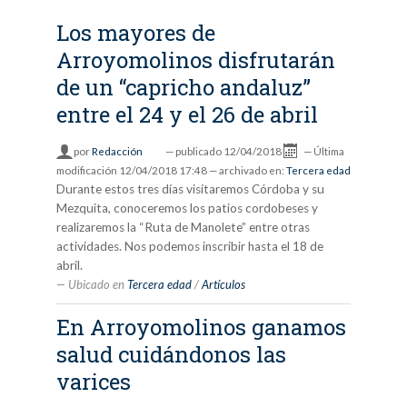
Los mayores de
Arroyomolinos disfrutarán
de un “capricho andaluz”
entre el 24 y el 26 de abril
por
Redacción
—
publicado
12/04/2018
—
Última
modificación
12/04/2018 17:48
— archivado en:
Tercera edad
Durante estos tres días visitaremos Córdoba y su
Mezquita, conoceremos los patios cordobeses y
realizaremos la “Ruta de Manolete” entre otras
actividades. Nos podemos inscribir hasta el 18 de
abril.
Ubicado en
Tercera edad
/
Artículos
En Arroyomolinos ganamos
salud cuidándonos las
varices