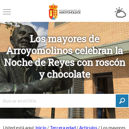
Los mayores de
Arroyomolinos celebran la
Noche de Reyes con roscón
y chocolate
Usted está aquí:
Inicio
/
Tercera edad
/
Artículos
/
Los mayores