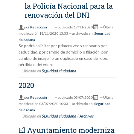
la Policía Nacional para la
renovación del DNI
por
Redacción
—
publicado
17/11/2020
—
Última
modificación
18/11/2020 13:33
— archivado en:
Seguridad
ciudadana
Se podrá solicitar por primera vez o renovarlo por
caducidad, por cambio de domicilio o filiación, por
cambio de imagen o un duplicado en caso de robo,
pérdida o deterioro
Ubicado en
Seguridad ciudadana
2020
por
Redacción
—
publicado
03/07/2020
—
Última
modificación
03/07/2020 10:33
— archivado en:
Seguridad
ciudadana
Ubicado en
Seguridad ciudadana
/
Archivos
El Ayuntamiento moderniza