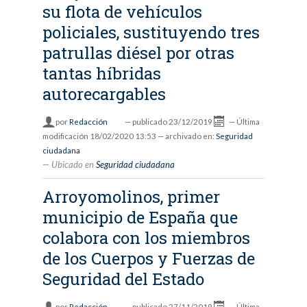
su flota de vehículos
policiales, sustituyendo tres
patrullas diésel por otras
tantas híbridas
autorecargables
por
Redacción
—
publicado
23/12/2019
—
Última
modificación
18/02/2020 13:53
— archivado en:
Seguridad
ciudadana
Ubicado en
Seguridad ciudadana
Arroyomolinos, primer
municipio de España que
colabora con los miembros
de los Cuerpos y Fuerzas de
Seguridad del Estado
por
Redacción
—
publicado
27/11/2019
—
Última