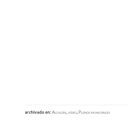
archivado en:
Alcaldía
,
vídeo
,
Plenos municipales