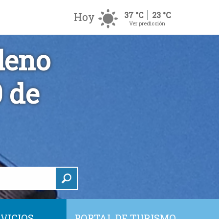
Hoy
37 °C
23 °C
Ver predicción
leno
0 de
VICIOS
PORTAL DE TURISMO