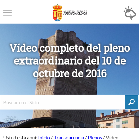
Vídeo completo del pleno
extraordinario del 10 de
octubre de 2016
Usted está aquí:
Inicio
/
Transparencia
/
Plenos
/
Vídeo