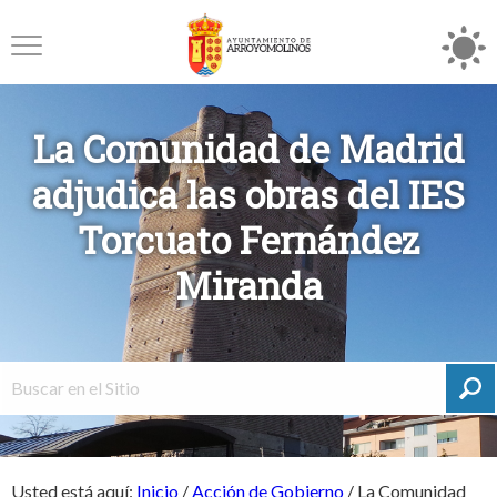
La Comunidad de Madrid
adjudica las obras del IES
Torcuato Fernández
Miranda
Usted está aquí:
Inicio
/
Acción de Gobierno
/
La Comunidad