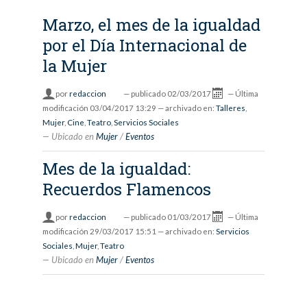
Marzo, el mes de la igualdad
por el Día Internacional de
la Mujer
por
redaccion
—
publicado
02/03/2017
—
Última
modificación
03/04/2017 13:29
— archivado en:
Talleres
,
Mujer
,
Cine
,
Teatro
,
Servicios Sociales
Ubicado en
Mujer
/
Eventos
Mes de la igualdad:
Recuerdos Flamencos
por
redaccion
—
publicado
01/03/2017
—
Última
modificación
29/03/2017 15:51
— archivado en:
Servicios
Sociales
,
Mujer
,
Teatro
Ubicado en
Mujer
/
Eventos