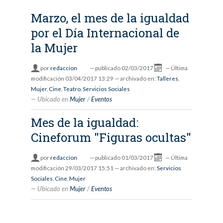
Marzo, el mes de la igualdad
por el Día Internacional de
la Mujer
por
redaccion
—
publicado
02/03/2017
—
Última
modificación
03/04/2017 13:29
— archivado en:
Talleres
,
Mujer
,
Cine
,
Teatro
,
Servicios Sociales
Ubicado en
Mujer
/
Eventos
Mes de la igualdad:
Cineforum "Figuras ocultas"
por
redaccion
—
publicado
01/03/2017
—
Última
modificación
29/03/2017 15:51
— archivado en:
Servicios
Sociales
,
Cine
,
Mujer
Ubicado en
Mujer
/
Eventos