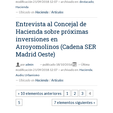
modificación
21/09/2018 12:07
— archivado en:
destacado
,
Hacienda
Ubicado en
Hacienda
/
Artículos
Entrevista al Concejal de
Hacienda sobre próximas
inversiones en
Arroyomolinos (Cadena SER
Madrid Oeste)
por
admin
—
publicado
18/10/2016
—
Última
modificación
21/09/2018 12:07
— archivado en:
Hacienda
,
Audio
,
Urbanismo
Ubicado en
Hacienda
/
Artículos
« 10 elementos anteriores
1
2
3
4
5
7 elementos siguientes »