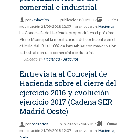
comercial e industrial
por
Redacción
—
publicado
18/10/2017
—
Última
modificación
21/09/2018 12:07
— archivado en:
Hacienda
La Concejalía de Hacienda propondrá en el próximo
Pleno Municipal la modificación del coeficiente en el
cálculo del IBI al 10% de inmuebles con mayor valor
catastral con uso comercial o industrial.
Ubicado en
Hacienda
/
Artículos
Entrevista al Concejal de
Hacienda sobre el cierre del
ejercicio 2016 y evolución
ejercicio 2017 (Cadena SER
Madrid Oeste)
por
redaccion
—
publicado
27/04/2017
—
Última
modificación
21/09/2018 12:07
— archivado en:
Hacienda
,
Audio