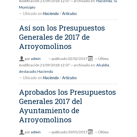
modificación
21/09/2018 12:07
— archivado en:
Hacienda
,
Tu
Municipio
Ubicado en
Hacienda
/
Artículos
Así son los Presupuestos
Generales de 2017 de
Arroyomolinos
por
admin
—
publicado
02/02/2017
—
Última
modificación
21/09/2018 12:07
— archivado en:
Alcaldía
,
destacado
,
Hacienda
Ubicado en
Hacienda
/
Artículos
Aprobados los Presupuestos
Generales 2017 del
Ayuntamiento de
Arroyomolinos
por
admin
—
publicado
30/01/2017
—
Última