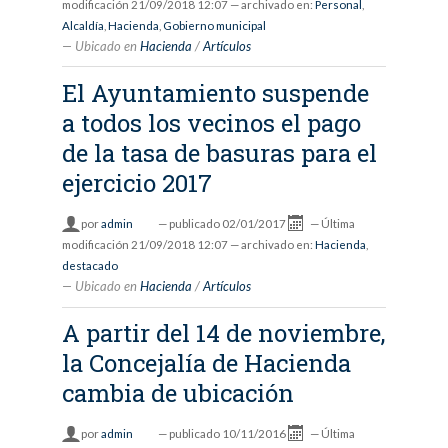
modificación
21/09/2018 12:07
— archivado en:
Personal
,
Alcaldía
,
Hacienda
,
Gobierno municipal
Ubicado en
Hacienda
/
Artículos
El Ayuntamiento suspende
a todos los vecinos el pago
de la tasa de basuras para el
ejercicio 2017
por
admin
—
publicado
02/01/2017
—
Última
modificación
21/09/2018 12:07
— archivado en:
Hacienda
,
destacado
Ubicado en
Hacienda
/
Artículos
A partir del 14 de noviembre,
la Concejalía de Hacienda
cambia de ubicación
por
admin
—
publicado
10/11/2016
—
Última