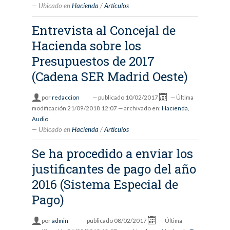
Ubicado en
Hacienda
/
Artículos
Entrevista al Concejal de
Hacienda sobre los
Presupuestos de 2017
(Cadena SER Madrid Oeste)
por
redaccion
—
publicado
10/02/2017
—
Última
modificación
21/09/2018 12:07
— archivado en:
Hacienda
,
Audio
Ubicado en
Hacienda
/
Artículos
Se ha procedido a enviar los
justificantes de pago del año
2016 (Sistema Especial de
Pago)
por
admin
—
publicado
08/02/2017
—
Última