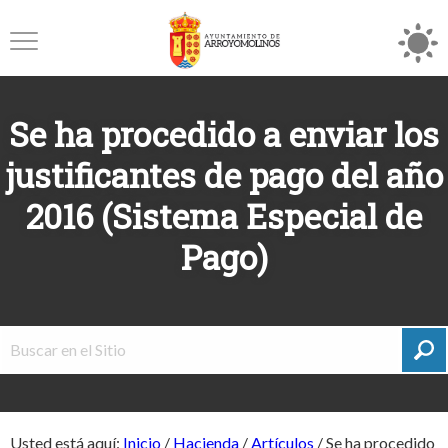
Se ha procedido a enviar los
justificantes de pago del año
2016 (Sistema Especial de
Pago)
Usted está aquí:
Inicio
/
Hacienda
/
Artículos
/
Se ha procedido