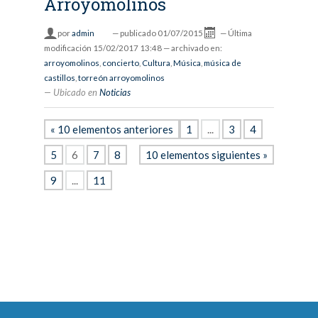
Arroyomolinos
por
admin
—
publicado
01/07/2015
—
Última
modificación
15/02/2017 13:48
— archivado en:
arroyomolinos
,
concierto
,
Cultura
,
Música
,
música de
castillos
,
torreón arroyomolinos
Ubicado en
Noticias
« 10 elementos anteriores
1
...
3
4
5
6
7
8
10 elementos siguientes »
9
...
11