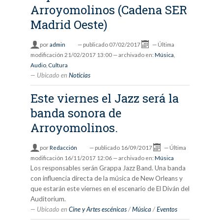
Arroyomolinos (Cadena SER
Madrid Oeste)
por
admin
—
publicado
07/02/2017
—
Última
modificación
21/02/2017 13:00
— archivado en:
Música
,
Audio
,
Cultura
Ubicado en
Noticias
Este viernes el Jazz será la
banda sonora de
Arroyomolinos.
por
Redacción
—
publicado
16/09/2017
—
Última
modificación
16/11/2017 12:06
— archivado en:
Música
Los responsables serán Grappa Jazz Band. Una banda
con influencia directa de la música de New Orleans y
que estarán este viernes en el escenario de El Diván del
Auditorium.
Ubicado en
Cine y Artes escénicas
/
Música
/
Eventos