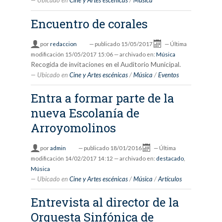
Ubicado en
Cine y Artes escénicas
/
Música
Encuentro de corales
por
redaccion
—
publicado
15/05/2017
—
Última
modificación
15/05/2017 15:06
— archivado en:
Música
Recogida de invitaciones en el Auditorio Municipal.
Ubicado en
Cine y Artes escénicas
/
Música
/
Eventos
Entra a formar parte de la
nueva Escolanía de
Arroyomolinos
por
admin
—
publicado
18/01/2016
—
Última
modificación
14/02/2017 14:12
— archivado en:
destacado
,
Música
Ubicado en
Cine y Artes escénicas
/
Música
/
Artículos
Entrevista al director de la
Orquesta Sinfónica de