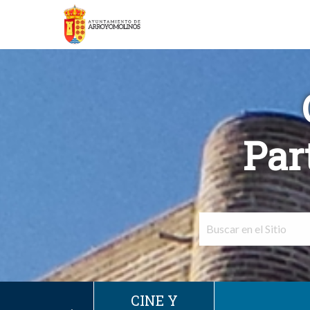
Par
CINE Y