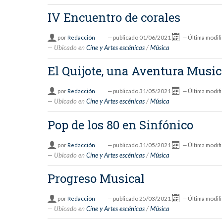
IV Encuentro de corales
por
Redacción
—
publicado
01/06/2021
—
Última modif
Ubicado en
Cine y Artes escénicas
/
Música
El Quijote, una Aventura Music
por
Redacción
—
publicado
31/05/2021
—
Última modif
Ubicado en
Cine y Artes escénicas
/
Música
Pop de los 80 en Sinfónico
por
Redacción
—
publicado
31/05/2021
—
Última modif
Ubicado en
Cine y Artes escénicas
/
Música
Progreso Musical
por
Redacción
—
publicado
25/03/2021
—
Última modif
Ubicado en
Cine y Artes escénicas
/
Música