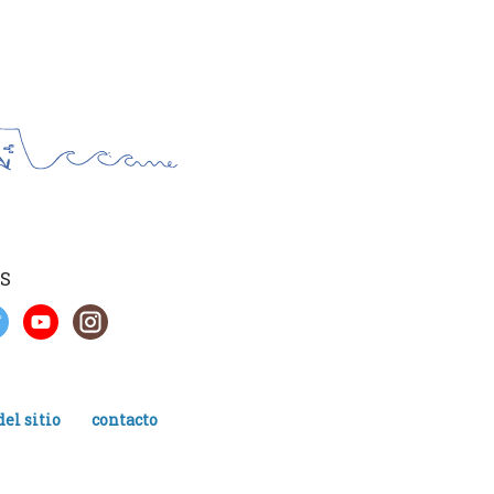
S
el sitio
contacto