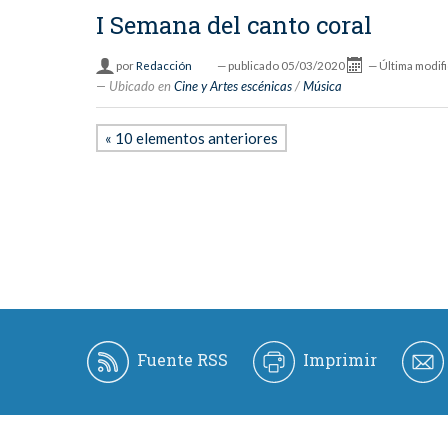
I Semana del canto coral
por
Redacción
—
publicado
05/03/2020
—
Última modif
Ubicado en
Cine y Artes escénicas
/
Música
« 10 elementos anteriores
Fuente RSS
Imprimir