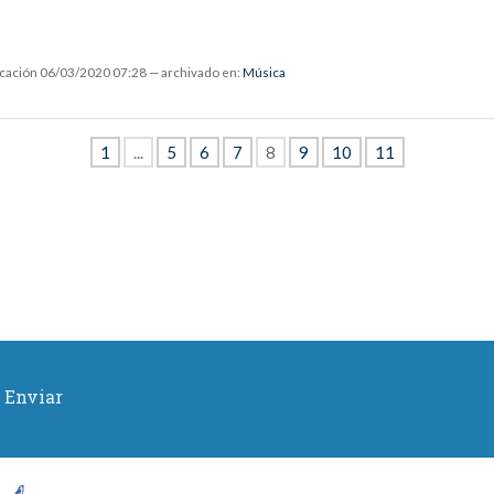
icación
06/03/2020 07:28
— archivado en:
Música
1
...
5
6
7
8
9
10
11
Enviar