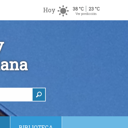
Hoy
38 °C
23 °C
Ver predicción
y
dana
BIBLIOTECA