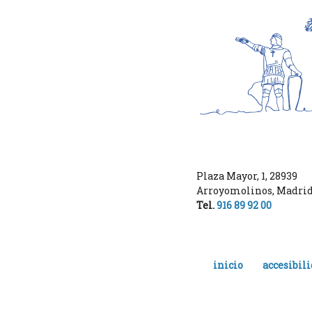
Plaza Mayor, 1
,
28939
Arroyomolinos
,
Madri
Tel.
916 89 92 00
inicio
accesibil