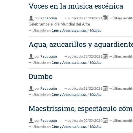
Voces en la música escénica
por
Redacción
—
publicado
25/03/2021
—
Última modif
Celebramos el día Mundial del Arte
Ubicado en
Cine y Artes escénicas
/
Música
Agua, azucarillos y aguardient
por
Redacción
—
publicado
23/02/2021
—
Última modif
Ubicado en
Cine y Artes escénicas
/
Música
Dumbo
por
Redacción
—
publicado
23/02/2021
—
Última modif
Ubicado en
Cine y Artes escénicas
/
Música
Maestríssimo, espectáculo cóm
por
Redacción
—
publicado
05/03/2020
—
Última modif
Ubicado en
Cine y Artes escénicas
/
Música