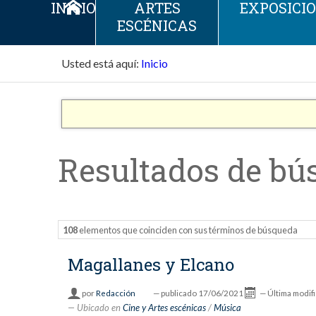
INICIO
ARTES
EXPOSICI
ESCÉNICAS
Usted está aquí:
Inicio
Resultados de bú
108
elementos que coinciden con sus términos de búsqueda
Magallanes y Elcano
por
Redacción
—
publicado
17/06/2021
—
Última modif
Ubicado en
Cine y Artes escénicas
/
Música