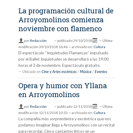
La programación cultural de
Arroyomolinos comienza
noviembre con flamenco
por
Redacción
—
publicado
29/10/2018
—
Última
modificación
30/10/2018 16:46
— archivado en:
Cultura
El espectáculo “Inquietudes Flamencas” impulsado
por el Ballet Inquietudes se desarrollará a las 19:00
horas el 3 de noviembre. Espectáculo gratuito.
Ubicado en
Cine y Artes escénicas
/
Música
/
Eventos
Opera y humor con Yllana
en Arroyomolinos
por
Redacción
—
publicado
12/11/2018
—
Última
modificación
12/11/2018 10:33
— archivado en:
Cultura
La compañía más sorprendente y excéntrica que nos
podamos imaginar llega a Arroyomolinos con un recital
para recordar. Cinco cantantes líricos en un