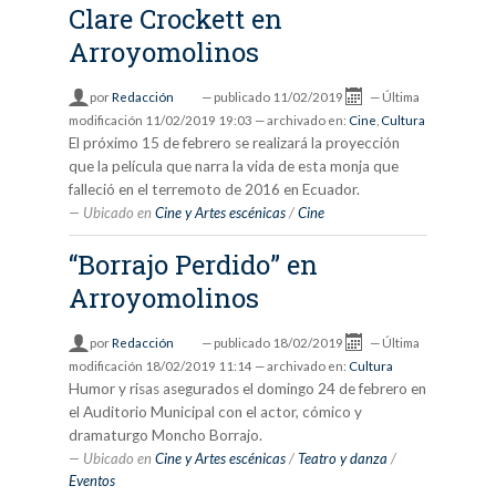
Clare Crockett en
Arroyomolinos
por
Redacción
—
publicado
11/02/2019
—
Última
modificación
11/02/2019 19:03
— archivado en:
Cine
,
Cultura
El próximo 15 de febrero se realizará la proyección
que la película que narra la vida de esta monja que
falleció en el terremoto de 2016 en Ecuador.
Ubicado en
Cine y Artes escénicas
/
Cine
“Borrajo Perdido” en
Arroyomolinos
por
Redacción
—
publicado
18/02/2019
—
Última
modificación
18/02/2019 11:14
— archivado en:
Cultura
Humor y risas asegurados el domingo 24 de febrero en
el Auditorio Municipal con el actor, cómico y
dramaturgo Moncho Borrajo.
Ubicado en
Cine y Artes escénicas
/
Teatro y danza
/
Eventos