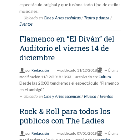
espectáculo original y que fusiona todo tipo de estilos
musicales.
Ubicado en
Cine y Artes escénicas
/
Teatro y danza
/
Eventos
Flamenco en “El Diván” del
Auditorio el viernes 14 de
diciembre
por
Redacción
—
publicado
11/12/2018
—
Última
modificación
11/12/2018 13:33
— archivado en:
Cultura
Desde las 20:00 tendremos el espectáculo “Flamenco
en el ambigú”.
Ubicado en
Cine y Artes escénicas
/
Música
/
Eventos
Rock & Roll para todos los
públicos con The Ladies
por
Redacción
—
publicado
07/01/2019
—
Última
modificación
07/01/2019 11:10
— archivado en:
Música
,