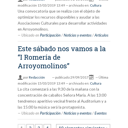
modificación
15/03/2019 13:49
— archivado en:
Cultura
Una convocatoria que se realiza con el objeto de
optimizar los recursos disponibles y ayudar a las
Asociaciones Culturales para desarrollar actividades
en Arroyomolinos.
Ubicado en
Participación
/
Noticias y eventos
/
Artículos
Este sábado nos vamos a la
“I Romería de
Arroyomolinos”
por
Redacción
—
publicado
29/09/2017
—
Última
modificación
15/03/2019 13:49
— archivado en:
Cultura
La cita comenzará a las 9:30 de la mañana con la
concentración de caballos Señora María. A las 13:00
tendremos aperitivo vecinal frente al Auditorium y a
las 15:00 la música será la protagonista.
Ubicado en
Participación
/
Noticias y eventos
/
Eventos
1
2
3
4
10 elementos siguientes »