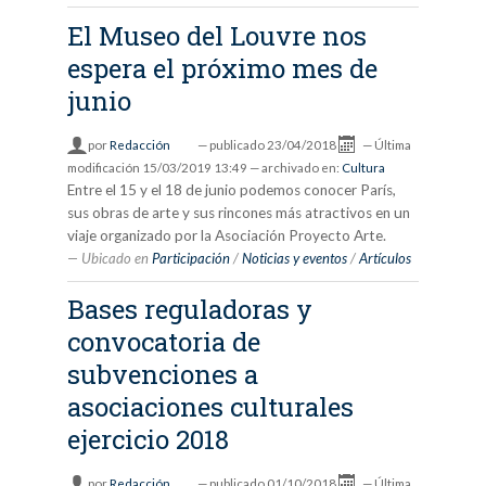
El Museo del Louvre nos
espera el próximo mes de
junio
por
Redacción
—
publicado
23/04/2018
—
Última
modificación
15/03/2019 13:49
— archivado en:
Cultura
Entre el 15 y el 18 de junio podemos conocer París,
sus obras de arte y sus rincones más atractivos en un
viaje organizado por la Asociación Proyecto Arte.
Ubicado en
Participación
/
Noticias y eventos
/
Artículos
Bases reguladoras y
convocatoria de
subvenciones a
asociaciones culturales
ejercicio 2018
por
Redacción
—
publicado
01/10/2018
—
Última