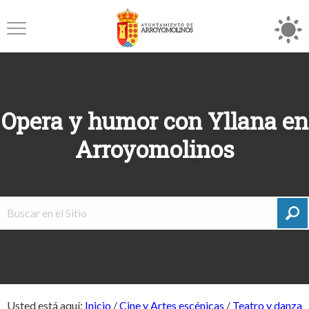
Opera y humor con Yllana en
Arroyomolinos
Usted está aquí:
Inicio
/
Cine y Artes escénicas
/
Teatro y danza