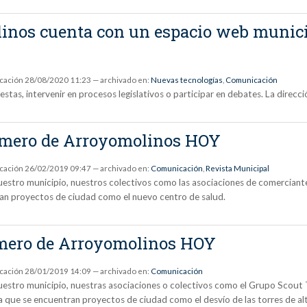
nos cuenta con un espacio web municip
icación
28/08/2020 11:23
— archivado en:
Nuevas tecnologías
,
Comunicación
estas, intervenir en procesos legislativos o participar en debates. La direc
número de Arroyomolinos HOY
icación
26/02/2019 09:47
— archivado en:
Comunicación
,
Revista Municipal
 nuestro municipio, nuestros colectivos como las asociaciones de comercian
tran proyectos de ciudad como el nuevo centro de salud.
número de Arroyomolinos HOY
icación
28/01/2019 14:09
— archivado en:
Comunicación
e nuestro municipio, nuestras asociaciones o colectivos como el Grupo Scou
la que se encuentran proyectos de ciudad como el desvío de las torres de al