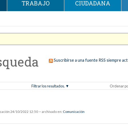
TRABAJO
CIUDADANA
squeda
Suscribirse a una fuente RSS siempre act
Filtrar los resultados.
Ordenar p
icación
24/10/2022 12:50
— archivado en:
Comunicación