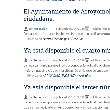
El Ayuntamiento de Arroyomoli
ciudadana.
por
Redacción
—
publicado
02/04/2019
—
Última modif
En esta plataforma online los vecinos pueden realizar propu
Ubicado en
Nuevas Tecnologías
/
Artículos
Ya está disponible el cuarto 
por
Redacción
—
publicado
26/02/2019
—
Última modif
La revista municipal nos invita a conocer la actualidad de
mejoran nuestra ciudad y la situación en la que se encuen
Ubicado en
ARROYOMOLINOS HOY
/
Artículos
Ya está disponible el tercer 
por
Redacción
—
publicado
28/01/2019
—
Última modif
La revista municipal nos invita a conocer la actualidad d
que se han realizado en Arroyomolinos y en la situación en 