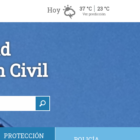
Hoy
37 °C
23 °C
Ver predicción
ad
 Civil
PROTECCIÓN
POLICÍA