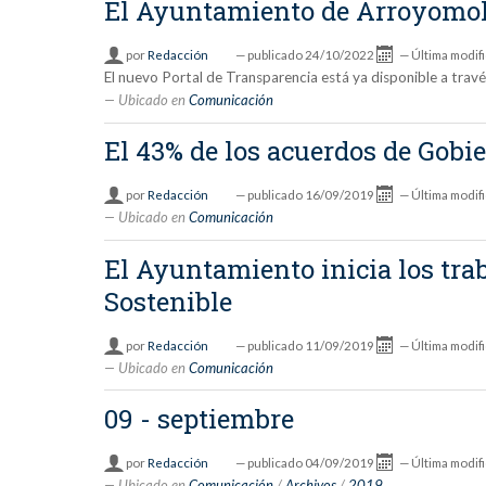
El Ayuntamiento de Arroyomol
por
Redacción
—
publicado
24/10/2022
—
Última modif
El nuevo Portal de Transparencia está ya disponible a trav
Ubicado en
Comunicación
El 43% de los acuerdos de Gob
por
Redacción
—
publicado
16/09/2019
—
Última modif
Ubicado en
Comunicación
El Ayuntamiento inicia los tra
Sostenible
por
Redacción
—
publicado
11/09/2019
—
Última modif
Ubicado en
Comunicación
09 - septiembre
por
Redacción
—
publicado
04/09/2019
—
Última modif
Ubicado en
Comunicación
/
Archivos
/
2019