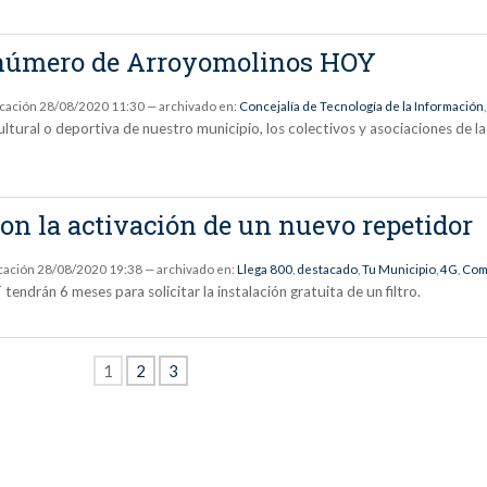
o número de Arroyomolinos HOY
icación
28/08/2020 11:30
— archivado en:
Concejalía de Tecnología de la Información
ultural o deportiva de nuestro municipio, los colectivos y asociaciones de 
con la activación de un nuevo repetidor
cación
28/08/2020 19:38
— archivado en:
Llega 800
,
destacado
,
Tu Municipio
,
4G
,
Com
tendrán 6 meses para solicitar la instalación gratuita de un filtro.
1
2
3