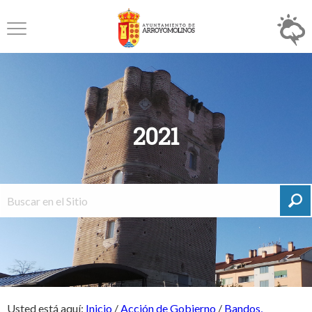
2021
Usted está aquí:
Inicio
/
Acción de Gobierno
/
Bandos,