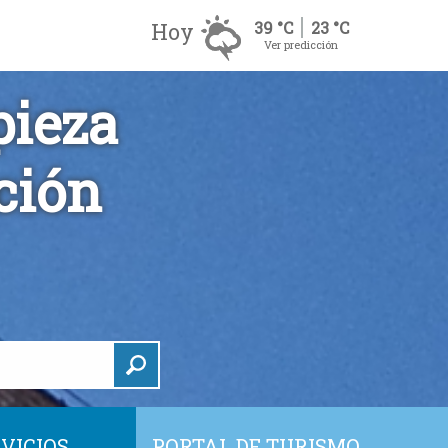
Hoy
39 °C
23 °C
Ver predicción
pieza
ción
VICIOS
PORTAL DE TURISMO