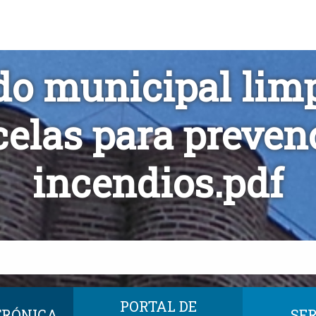
o municipal lim
celas para preven
incendios.pdf
PORTAL DE
TRÓNICA
SER