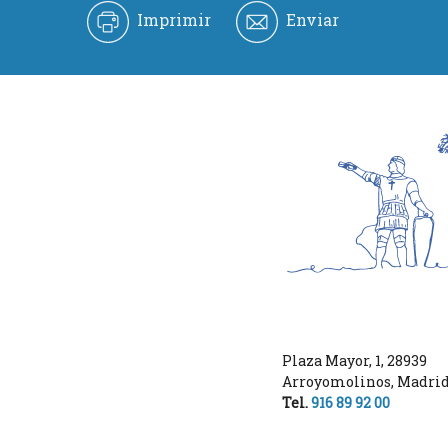
Imprimir
Enviar
Plaza Mayor, 1
,
28939
Arroyomolinos
,
Madri
Tel.
916 89 92 00