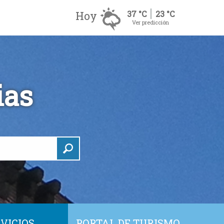
Hoy
37 °C
23 °C
Ver predicción
ias
VICIOS
PORTAL DE TURISMO