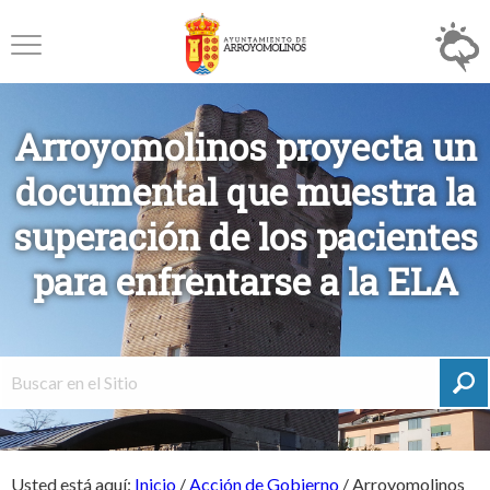
Arroyomolinos proyecta un
documental que muestra la
superación de los pacientes
para enfrentarse a la ELA
Usted está aquí:
Inicio
/
Acción de Gobierno
/
Arroyomolinos