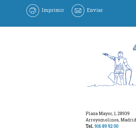
Imprimir
Enviar
Plaza Mayor, 1
,
28939
Arroyomolinos
,
Madri
Tel.
916 89 92 00