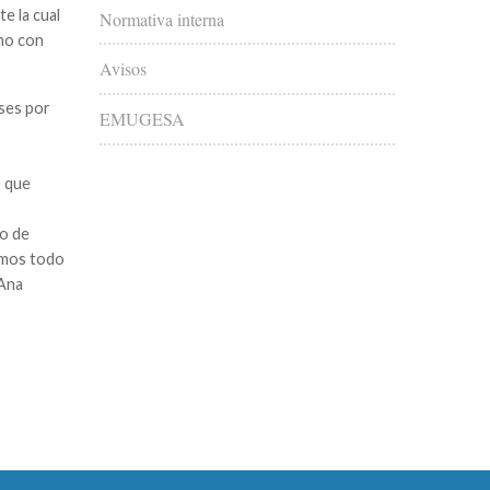
e la cual
Normativa interna
mo con
Avisos
ses por
EMUGESA
o que
do de
iamos todo
 Ana