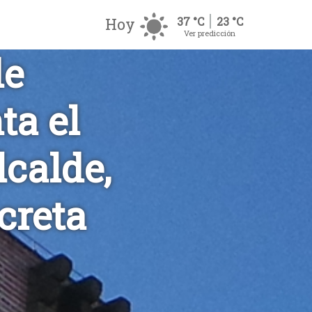
Hoy
37 °C
23 °C
Ver predicción
de
ta el
lcalde,
creta