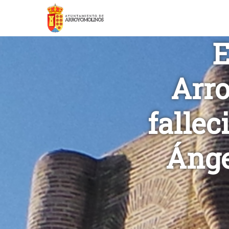
E
Arro
fallec
Ánge