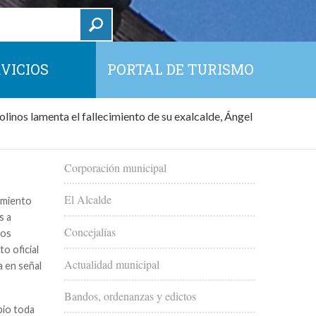
VICIOS
PORTAL DE TURISMO
inos lamenta el fallecimiento de su exalcalde, Ángel
Corporación municipal
El Alcalde
imiento
s a
Concejalías
los
o oficial
Actualidad municipal
a en señal
Bandos, ordenanzas y edictos
pio toda