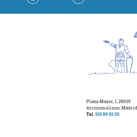
Plaza Mayor, 1
,
28939
Arroyomolinos
,
Madri
Tel.
916 89 92 00