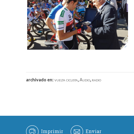
archivado en:
vuelta ciclista
,
Audio
,
radio
Imprimir
Enviar