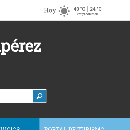
Hoy
40 °C
24 °C
Ver predicción
ipérez
VICIOS
PORTAL DE TURISMO