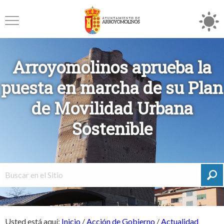
Arroyomolinos aprueba la
puesta en marcha de su Plan
de Movilidad Urbana
Sostenible
Usted está aquí:
Inicio
/
Acción de Gobierno
/
Actualidad