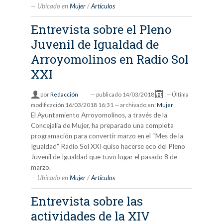
Ubicado en
Mujer
/
Artículos
Entrevista sobre el Pleno
Juvenil de Igualdad de
Arroyomolinos en Radio Sol
XXI
por
Redacción
—
publicado
14/03/2018
—
Última
modificación
16/03/2018 16:31
— archivado en:
Mujer
El Ayuntamiento Arroyomolinos, a través de la
Concejalía de Mujer, ha preparado una completa
programación para convertir marzo en el “Mes de la
Igualdad” Radio Sol XXI quiso hacerse eco del Pleno
Juvenil de Igualdad que tuvo lugar el pasado 8 de
marzo.
Ubicado en
Mujer
/
Artículos
Entrevista sobre las
actividades de la XIV