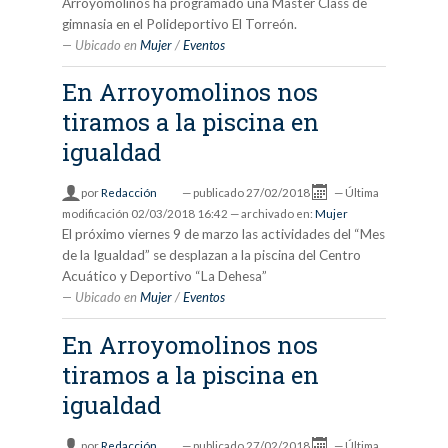
Arroyomolinos ha programado una Master Class de
gimnasia en el Polideportivo El Torreón.
Ubicado en
Mujer
/
Eventos
En Arroyomolinos nos
tiramos a la piscina en
igualdad
por
Redacción
—
publicado
27/02/2018
—
Última
modificación
02/03/2018 16:42
— archivado en:
Mujer
El próximo viernes 9 de marzo las actividades del “Mes
de la Igualdad” se desplazan a la piscina del Centro
Acuático y Deportivo “La Dehesa”
Ubicado en
Mujer
/
Eventos
En Arroyomolinos nos
tiramos a la piscina en
igualdad
por
Redacción
—
publicado
27/02/2018
—
Última