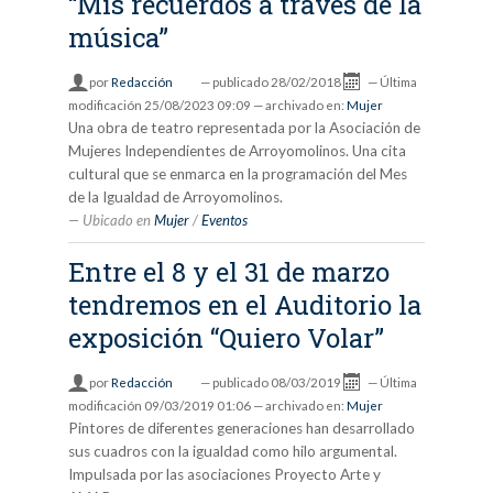
“Mis recuerdos a través de la
música”
por
Redacción
—
publicado
28/02/2018
—
Última
modificación
25/08/2023 09:09
— archivado en:
Mujer
Una obra de teatro representada por la Asociación de
Mujeres Independientes de Arroyomolinos. Una cita
cultural que se enmarca en la programación del Mes
de la Igualdad de Arroyomolinos.
Ubicado en
Mujer
/
Eventos
Entre el 8 y el 31 de marzo
tendremos en el Auditorio la
exposición “Quiero Volar”
por
Redacción
—
publicado
08/03/2019
—
Última
modificación
09/03/2019 01:06
— archivado en:
Mujer
Pintores de diferentes generaciones han desarrollado
sus cuadros con la igualdad como hilo argumental.
Impulsada por las asociaciones Proyecto Arte y