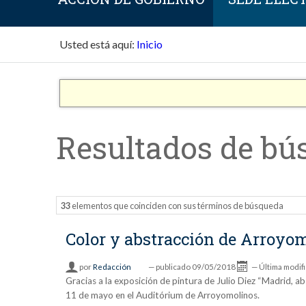
Usted está aquí:
Inicio
Resultados de bú
33
elementos que coinciden con sus términos de búsqueda
Color y abstracción de Arroyo
por
Redacción
—
publicado
09/05/2018
—
Última modif
Gracias a la exposición de pintura de Julio Diez “Madrid, a
11 de mayo en el Auditórium de Arroyomolinos.