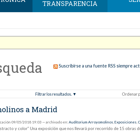
TRANSPARENCIA
squeda
Suscribirse a una fuente RSS siempre act
Filtrar los resultados.
Ordenar p
molinos a Madrid
icación
09/05/2018 19:03
— archivado en:
Auditorium Arroyomolinos
,
Exposiciones
,
C
bstracto y color” Una exposición que nos llevará por recorrido de 15 obras d