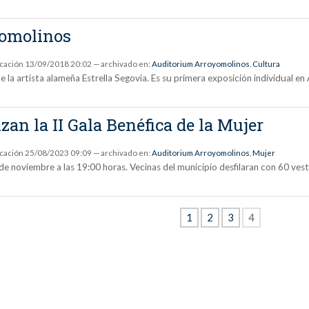
yomolinos
icación
13/09/2018 20:02
— archivado en:
Auditorium Arroyomolinos
,
Cultura
e la artista alameña Estrella Segovia. Es su primera exposición individual e
n la II Gala Benéfica de la Mujer
icación
25/08/2023 09:09
— archivado en:
Auditorium Arroyomolinos
,
Mujer
de noviembre a las 19:00 horas. Vecinas del municipio desfilaran con 60 vest
1
2
3
4