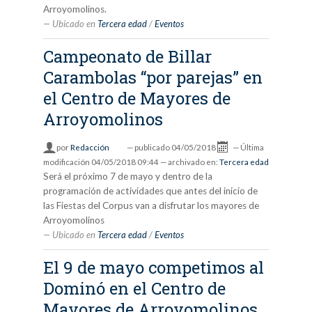
Arroyomolinos.
Ubicado en
Tercera edad
/
Eventos
Campeonato de Billar
Carambolas “por parejas” en
el Centro de Mayores de
Arroyomolinos
por
Redacción
—
publicado
04/05/2018
—
Última
modificación
04/05/2018 09:44
— archivado en:
Tercera edad
Será el próximo 7 de mayo y dentro de la
programación de actividades que antes del inicio de
las Fiestas del Corpus van a disfrutar los mayores de
Arroyomolinos
Ubicado en
Tercera edad
/
Eventos
El 9 de mayo competimos al
Dominó en el Centro de
Mayores de Arroyomolinos