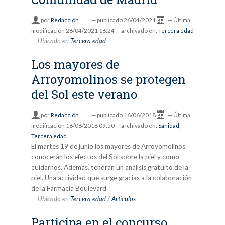
por
Redacción
—
publicado
26/04/2021
—
Última
modificación
26/04/2021 16:24
— archivado en:
Tercera edad
Ubicado en
Tercera edad
Los mayores de
Arroyomolinos se protegen
del Sol este verano
por
Redacción
—
publicado
16/06/2018
—
Última
modificación
16/06/2018 09:50
— archivado en:
Sanidad
,
Tercera edad
El martes 19 de junio los mayores de Arroyomolinos
conocerán los efectos del Sol sobre la piel y como
cuidarnos. Además, tendrán un análisis gratuito de la
piel. Una actividad que surge gracias a la colaboración
de la Farmacia Boulevard
Ubicado en
Tercera edad
/
Artículos
Participa en el concurso