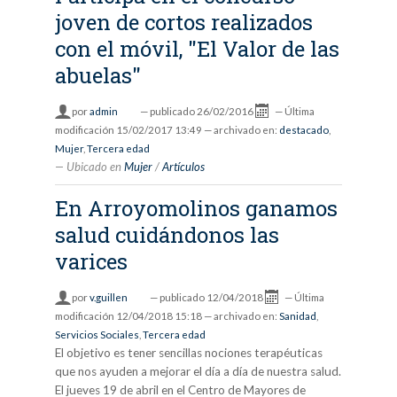
joven de cortos realizados
con el móvil, "El Valor de las
abuelas"
por
admin
—
publicado
26/02/2016
—
Última
modificación
15/02/2017 13:49
— archivado en:
destacado
,
Mujer
,
Tercera edad
Ubicado en
Mujer
/
Artículos
En Arroyomolinos ganamos
salud cuidándonos las
varices
por
v.guillen
—
publicado
12/04/2018
—
Última
modificación
12/04/2018 15:18
— archivado en:
Sanidad
,
Servicios Sociales
,
Tercera edad
El objetivo es tener sencillas nociones terapéuticas
que nos ayuden a mejorar el día a día de nuestra salud.
El jueves 19 de abril en el Centro de Mayores de