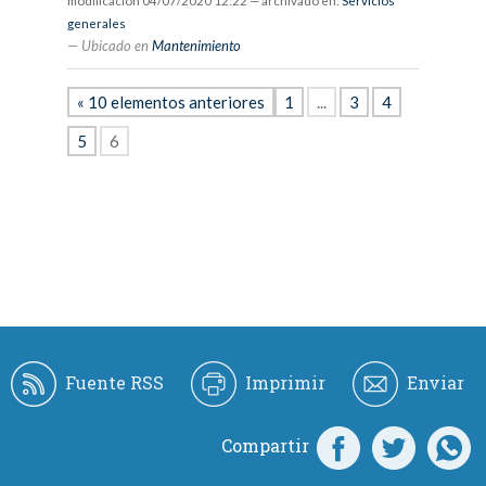
modificación
04/07/2020 12:22
— archivado en:
Servicios
generales
Ubicado en
Mantenimiento
« 10 elementos anteriores
1
...
3
4
5
6
Fuente RSS
Imprimir
Enviar
Compartir