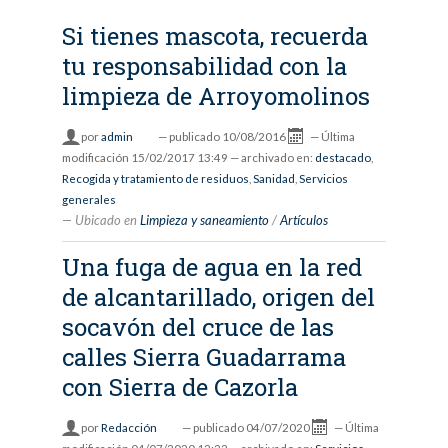
Si tienes mascota, recuerda
tu responsabilidad con la
limpieza de Arroyomolinos
por
admin
—
publicado
10/08/2016
—
Última
modificación
15/02/2017 13:49
— archivado en:
destacado
,
Recogida y tratamiento de residuos
,
Sanidad
,
Servicios
generales
Ubicado en
Limpieza y saneamiento
/
Artículos
Una fuga de agua en la red
de alcantarillado, origen del
socavón del cruce de las
calles Sierra Guadarrama
con Sierra de Cazorla
por
Redacción
—
publicado
04/07/2020
—
Última