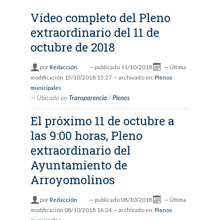
Vídeo completo del Pleno
extraordinario del 11 de
octubre de 2018
por
Redacción
—
publicado
11/10/2018
—
Última
modificación
15/10/2018 15:27
— archivado en:
Plenos
municipales
Ubicado en
Transparencia
/
Plenos
El próximo 11 de octubre a
las 9:00 horas, Pleno
extraordinario del
Ayuntamiento de
Arroyomolinos
por
Redacción
—
publicado
08/10/2018
—
Última
modificación
08/10/2018 16:24
— archivado en:
Plenos