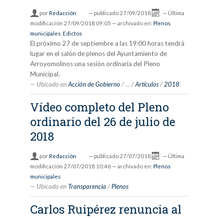
por
Redacción
—
publicado
27/09/2018
—
Última
modificación
27/09/2018 09:05
— archivado en:
Plenos
municipales
,
Edictos
El próximo 27 de septiembre a las 19:00 horas tendrá
lugar en el salón de plenos del Ayuntamiento de
Arroyomolinos una sesión ordinaria del Pleno
Municipal.
Ubicado en
Acción de Gobierno
/
…
/
Artículos
/
2018
Vídeo completo del Pleno
ordinario del 26 de julio de
2018
por
Redacción
—
publicado
27/07/2018
—
Última
modificación
27/07/2018 10:46
— archivado en:
Plenos
municipales
Ubicado en
Transparencia
/
Plenos
Carlos Ruipérez renuncia al