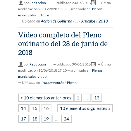
por
Redacción
—
publicado
23/07/2018
—
Última
modificación
28/08/2020 19:39
— archivado en:
Plenos
municipales
,
Edictos
Ubicado en
Acción de Gobierno
/
…
/
Artículos
/
2018
Vídeo completo del Pleno
ordinario del 28 de junio de
2018
por
Redacción
—
publicado
30/06/2018
—
Última
modificación
30/06/2018 17:10
— archivado en:
Plenos
municipales
,
vídeo
Ubicado en
Transparencia
/
Plenos
« 10 elementos anteriores
1
...
13
14
15
16
10 elementos siguientes »
17
18
19
...
24