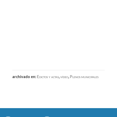
archivado en:
Edictos y actas
,
vídeo
,
Plenos municipales