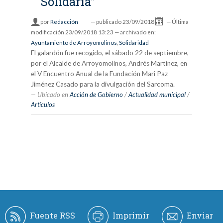
Solidaria”
por
Redacción
—
publicado
23/09/2018
—
Última
modificación
23/09/2018 13:23
— archivado en:
Ayuntamiento de Arroyomolinos
,
Solidaridad
El galardón fue recogido, el sábado 22 de septiembre,
por el Alcalde de Arroyomolinos, Andrés Martínez, en
el V Encuentro Anual de la Fundación Mari Paz
Jiménez Casado para la divulgación del Sarcoma.
Ubicado en
Acción de Gobierno
/
Actualidad municipal
/
Artículos
Fuente RSS
Imprimir
Enviar