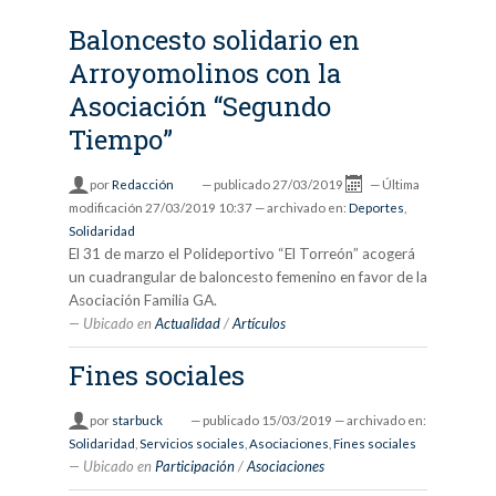
Baloncesto solidario en
Arroyomolinos con la
Asociación “Segundo
Tiempo”
por
Redacción
—
publicado
27/03/2019
—
Última
modificación
27/03/2019 10:37
— archivado en:
Deportes
,
Solidaridad
El 31 de marzo el Polideportivo “El Torreón” acogerá
un cuadrangular de baloncesto femenino en favor de la
Asociación Familia GA.
Ubicado en
Actualidad
/
Artículos
Fines sociales
por
starbuck
—
publicado
15/03/2019
— archivado en:
Solidaridad
,
Servicios sociales
,
Asociaciones
,
Fines sociales
Ubicado en
Participación
/
Asociaciones