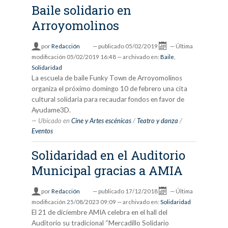
Baile solidario en
Arroyomolinos
por
Redacción
—
publicado
05/02/2019
—
Última
modificación
05/02/2019 16:48
— archivado en:
Baile
,
Solidaridad
La escuela de baile Funky Town de Arroyomolinos
organiza el próximo domingo 10 de febrero una cita
cultural solidaria para recaudar fondos en favor de
Ayudame3D.
Ubicado en
Cine y Artes escénicas
/
Teatro y danza
/
Eventos
Solidaridad en el Auditorio
Municipal gracias a AMIA
por
Redacción
—
publicado
17/12/2018
—
Última
modificación
25/08/2023 09:09
— archivado en:
Solidaridad
El 21 de diciembre AMIA celebra en el hall del
Auditorio su tradicional “Mercadillo Solidario